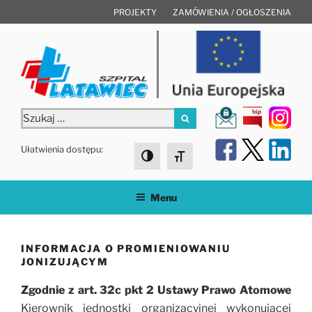
Przejdź
PROJEKTY
ZAMÓWIENIA / OGŁOSZENIA
do
treści
Szukaj:
Szukaj
Ułatwienia dostępu:
Toggle High Contrast
Toggle Font size
Menu
INFORMACJA O PROMIENIOWANIU
JONIZUJĄCYM
Zgodnie z art. 32c pkt 2 Ustawy Prawo Atomowe
Kierownik jednostki organizacyjnej wykonującej