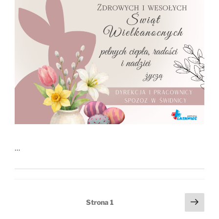
…
Stronicowanie
Nast
Strona
1
wpisów
stro