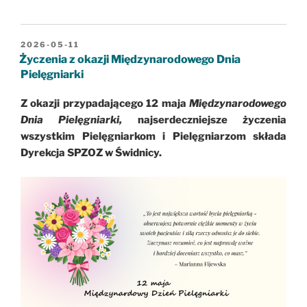
OPUBLIKOWANE
2026-05-11
W
Życzenia z okazji Międzynarodowego Dnia
Pielęgniarki
Z okazji przypadającego 12 maja
Międzyna
rodowego
Dnia Pielęgniarki,
najserdeczniejsze życzenia
wszystkim Pielęgniarkom i Pielęgniarzom składa
Dyrekcja SPZOZ w Świdnicy.