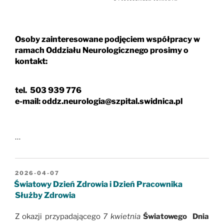
Osoby zainteresowane podjęciem współpracy w
ramach Oddziału Neurologicznego prosimy o
kontakt:
tel. 503 939 776
e-mail:
oddz.neurologia@szpital.swidnica.pl
…
OPUBLIKOWANE
2026-04-07
W
Światowy Dzień Zdrowia i Dzień Pracownika
Służby Zdrowia
Z okazji przypadającego
7 kwietnia
Światowego Dnia