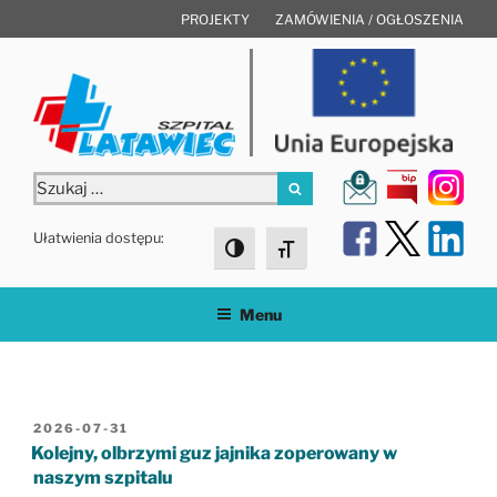
Przejdź
PROJEKTY
ZAMÓWIENIA / OGŁOSZENIA
do
treści
Szukaj:
Szukaj
Ułatwienia dostępu:
Toggle High Contrast
Toggle Font size
Menu
OPUBLIKOWANE
2026-07-31
W
Kolejny, olbrzymi guz jajnika zoperowany w
naszym szpitalu