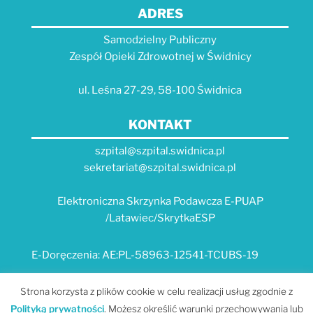
ADRES
Samodzielny Publiczny
Zespół Opieki Zdrowotnej w Świdnicy
ul. Leśna 27-29, 58-100 Świdnica
KONTAKT
szpital@szpital.swidnica.pl
sekretariat@szpital.swidnica.pl
Elektroniczna Skrzynka Podawcza E-PUAP
/Latawiec/SkrytkaESP
E-Doręczenia: AE:PL-58963-12541-TCUBS-19
E-USŁUGI
Strona korzysta z plików cookie w celu realizacji usług zgodnie z
Polityką prywatności
. Możesz określić warunki przechowywania lub
Platforma e-usług Szpitala "Latawiec" --- MPI