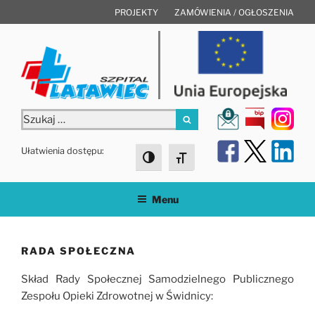
Przejdź
PROJEKTY
ZAMÓWIENIA / OGŁOSZENIA
do
treści
Szukaj:
Szukaj
Ułatwienia dostępu:
Toggle High Contrast
Toggle Font size
Menu
RADA SPOŁECZNA
Skład Rady Społecznej Samodzielnego Publicznego
Zespołu Opieki Zdrowotnej w Świdnicy: