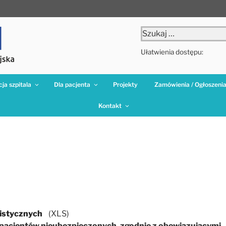
Szukaj:
Ułatwienia dostępu:
ja szpitala
Dla pacjenta
Projekty
Zamówienia / Ogłoszeni
Kontakt
listycznych
(XLS)
 pacjentów nieubezpieczonych, zgodnie z obowiązującymi