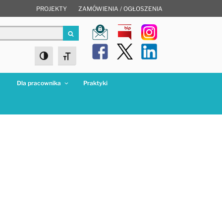
PROJEKTY
ZAMÓWIENIA / OGŁOSZENIA
Szukaj
Toggle High Contrast
Toggle Font size
a
Dla pracownika
Praktyki