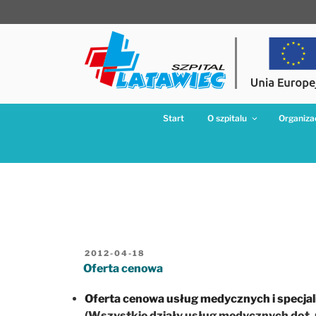
Przejdź
do
treści
Start
O szpitalu
Organizac
OPUBLIKOWANE
2012-04-18
W
Oferta cenowa
Oferta cenowa usług medycznych i specja
(Wszystkie działy usług medycznych dot.