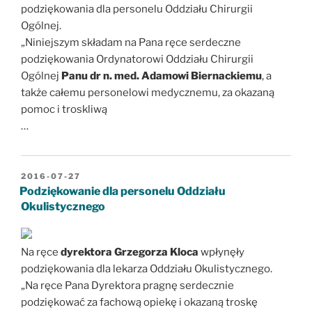
podziękowania dla personelu Oddziału Chirurgii
Ogólnej.
„Niniejszym składam na Pana ręce serdeczne
podziękowania Ordynatorowi Oddziału Chirurgii
Ogólnej
Panu dr n. med. Adamowi Biernackiemu
, a
także całemu personelowi medycznemu, za okazaną
pomoc i troskliwą
…
OPUBLIKOWANE
2016-07-27
W
Podziękowanie dla personelu Oddziału
Okulistycznego
Na ręce
dyrektora Grzegorza Kloca
wpłynęły
podziękowania dla lekarza Oddziału Okulistycznego.
„Na ręce Pana Dyrektora pragnę serdecznie
podziękować za fachową opiekę i okazaną troskę