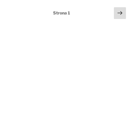
Stronicowanie
Nast
Strona
1
wpisów
stro