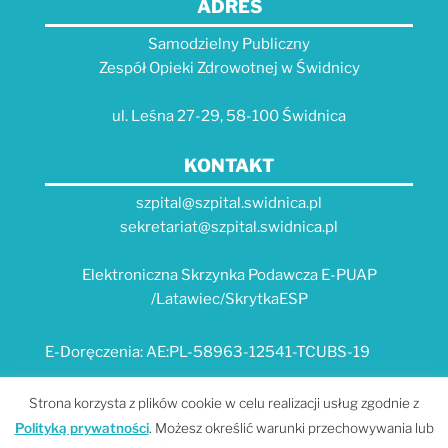
ADRES
Samodzielny Publiczny
Zespół Opieki Zdrowotnej w Świdnicy
ul. Leśna 27-29, 58-100 Świdnica
KONTAKT
szpital@szpital.swidnica.pl
sekretariat@szpital.swidnica.pl
Elektroniczna Skrzynka Podawcza E-PUAP
/Latawiec/SkrytkaESP
E-Doręczenia: AE:PL-58963-12541-TCUBS-19
E-USŁUGI
Strona korzysta z plików cookie w celu realizacji usług zgodnie z
Polityką prywatności
. Możesz określić warunki przechowywania lub
Platforma e-usług Szpitala "Latawiec" --- MPI