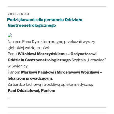
OPUBLIKOWANE
2016-06-14
W
Podziękowanie dla personelu Oddziału
Gastroenetrologicznego
Na ręce Pana Dyrektora pragnę przekazać wyrazy
głębokiej wdzięczności:
Panu
Witoldowi Marczyńskiemu – Ordynatorowi
Oddziału Gastroenetrologicznego
Szpitala „Latawiec”
w Świdnicy.
Panom
Markowi Pająkowi i Mirosławowi Wójcikowi –
lekarzom prowadzącym
.
Za bardzo fachową i troskliwą opiekę medyczną:
Pani Oddziałowej, Paniom
…