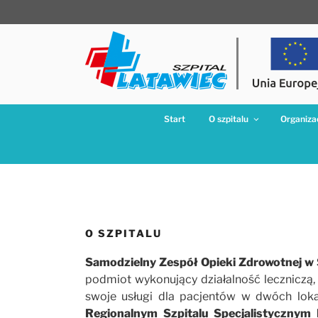
Przejdź
do
treści
Start
O szpitalu
Organizac
O SZPITALU
Samodzielny Zespół Opieki Zdrowotnej w
podmiot wykonujący działalność leczniczą,
swoje usługi dla pacjentów w dwóch lokali
Regionalnym Szpitalu Specjalistycznym