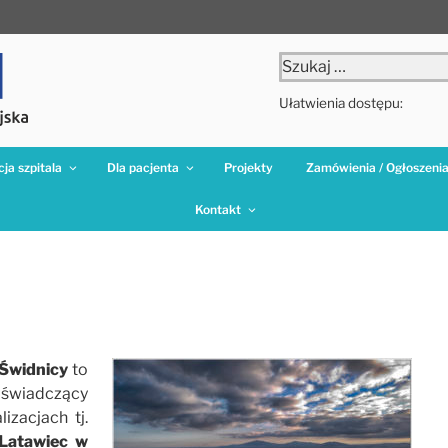
Szukaj:
Ułatwienia dostępu:
ja szpitala
Dla pacjenta
Projekty
Zamówienia / Ogłoszeni
Kontakt
 Świdnicy
to
 świadczący
zacjach tj.
 Latawiec w