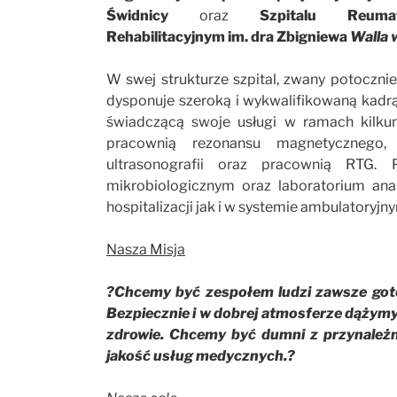
Świdnicy
oraz
Szpitalu Reumat
Rehabilitacyjnym im. dra
Zbigniewa
Walla 
W swej strukturze szpital, zwany potoczni
dysponuje szeroką i wykwalifikowaną kadr
świadczącą swoje usługi w ramach kilkun
pracownią rezonansu magnetycznego, 
ultrasonografii oraz pracownią RTG. 
mikrobiologicznym oraz laboratorium an
hospitalizacji jak i w systemie ambulatoryjn
Nasza Misja
?Chcemy być zespołem ludzi zawsze goto
Bezpiecznie i w dobrej atmosferze dążymy 
zdrowie. Chcemy być dumni z przynależno
jakość usług medycznych.?