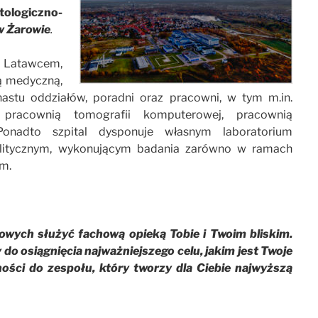
ologiczno-
w Żarowie
.
e Latawcem,
ą medyczną,
astu oddziałów, poradni oraz pracowni, w tym m.in.
pracownią tomografii komputerowej, pracownią
Ponadto szpital dysponuje własnym laboratorium
alitycznym, wykonującym badania zarówno w ramach
ym.
wych służyć fachową opieką Tobie i Twoim bliskim.
do osiągnięcia najważniejszego celu, jakim jest Twoje
ści do zespołu, który tworzy dla Ciebie najwyższą