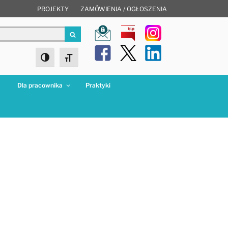
PROJEKTY
ZAMÓWIENIA / OGŁOSZENIA
Szukaj
Toggle High Contrast
Toggle Font size
a
Dla pracownika
Praktyki