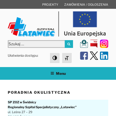
Przejdź
PROJEKTY
ZAMÓWIENIA / OGŁOSZENIA
do
treści
Szukaj:
Szukaj
Ułatwienia dostępu:
Toggle High Contrast
Toggle Font size
Menu
PORADNIA OKULISTYCZNA
SP ZOZ w Świdnicy
Regionalny Szpital Specjalistyczny „Latawiec”
ul. Leśna 27 – 29