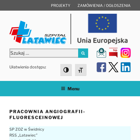
Przejdź
PROJEKTY
ZAMÓWIENIA / OGŁOSZENIA
do
treści
Szukaj:
Szukaj
Ułatwienia dostępu:
Toggle High Contrast
Toggle Font size
Menu
PRACOWNIA ANGIOGRAFII-
FLUORESCEINOWEJ
SP ZOZ w Świdnicy
RSS „Latawiec”