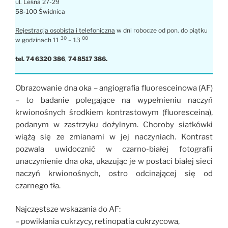
ul. Leśna 27-29
58-100 Świdnica
Rejestracja osobista i telefoniczna
w dni robocze od pon. do piątku
30
00
w godzinach 11
– 13
tel.
74 6320 386
,
74 8517 386.
Obrazowanie dna oka – angiografia fluoresceinowa (AF)
– to badanie polegające na wypełnieniu naczyń
krwionośnych środkiem kontrastowym (fluoresceina),
podanym w zastrzyku dożylnym. Choroby siatkówki
wiążą się ze zmianami w jej naczyniach. Kontrast
pozwala uwidocznić w czarno-białej fotografii
unaczynienie dna oka, ukazując je w postaci białej sieci
naczyń krwionośnych, ostro odcinającej się od
czarnego tła.
Najczęstsze wskazania do AF:
– powikłania cukrzycy, retinopatia cukrzycowa,