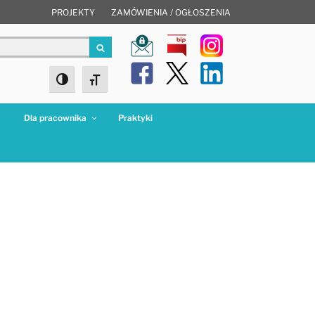
PROJEKTY
ZAMÓWIENIA / OGŁOSZENIA
Szukaj
Toggle High Contrast
Toggle Font size
a
Dla pracownika
Praktyki