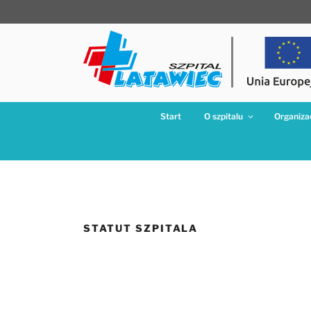
Przejdź
do
treści
Start
O szpitalu
Organizac
STATUT SZPITALA