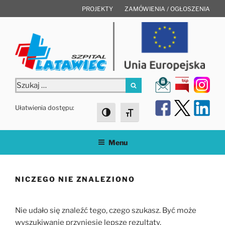
Przejdź
PROJEKTY
ZAMÓWIENIA / OGŁOSZENIA
do
treści
Szukaj:
Szukaj
Ułatwienia dostępu:
Toggle High Contrast
Toggle Font size
Menu
NICZEGO NIE ZNALEZIONO
Nie udało się znaleźć tego, czego szukasz. Być może
wyszukiwanie przyniesie lepsze rezultaty.