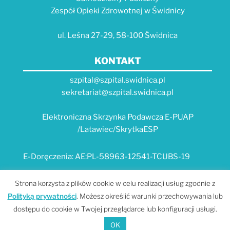
Zespół Opieki Zdrowotnej w Świdnicy
ul. Leśna 27-29, 58-100 Świdnica
KONTAKT
szpital@szpital.swidnica.pl
sekretariat@szpital.swidnica.pl
Elektroniczna Skrzynka Podawcza E-PUAP
/Latawiec/SkrytkaESP
E-Doręczenia: AE:PL-58963-12541-TCUBS-19
E-USŁUGI
Strona korzysta z plików cookie w celu realizacji usług zgodnie z
Polityką prywatności
. Możesz określić warunki przechowywania lub
Platforma e-usług Szpitala "Latawiec" --- MPI
dostępu do cookie w Twojej przeglądarce lub konfiguracji usługi.
Portal Dolnośląskiego E-Zdrowia
OK