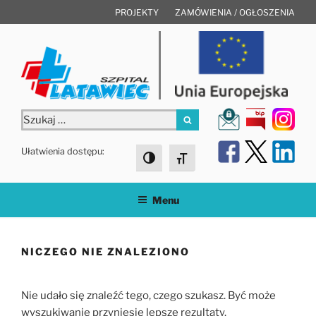
Przejdź
PROJEKTY
ZAMÓWIENIA / OGŁOSZENIA
do
treści
Szukaj:
Szukaj
Ułatwienia dostępu:
Toggle High Contrast
Toggle Font size
Menu
NICZEGO NIE ZNALEZIONO
Nie udało się znaleźć tego, czego szukasz. Być może
wyszukiwanie przyniesie lepsze rezultaty.