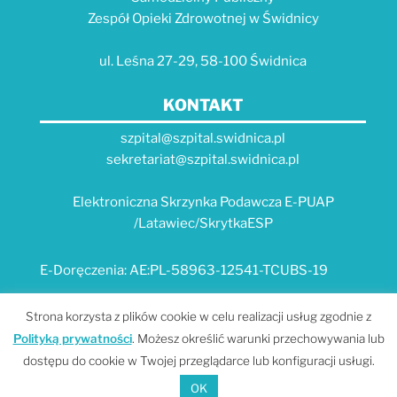
Zespół Opieki Zdrowotnej w Świdnicy
ul. Leśna 27-29, 58-100 Świdnica
KONTAKT
szpital@szpital.swidnica.pl
sekretariat@szpital.swidnica.pl
Elektroniczna Skrzynka Podawcza E-PUAP
/Latawiec/SkrytkaESP
E-Doręczenia: AE:PL-58963-12541-TCUBS-19
E-USŁUGI
Strona korzysta z plików cookie w celu realizacji usług zgodnie z
Polityką prywatności
. Możesz określić warunki przechowywania lub
Platforma e-usług Szpitala "Latawiec" --- MPI
dostępu do cookie w Twojej przeglądarce lub konfiguracji usługi.
Portal Dolnośląskiego E-Zdrowia
OK