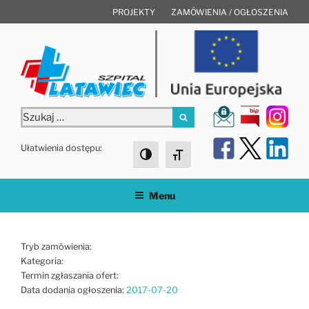
Przejdź
PROJEKTY
ZAMÓWIENIA / OGŁOSZENIA
do
treści
Szukaj:
Szukaj
Ułatwienia dostępu:
Toggle High Contrast
Toggle Font size
Menu
Tryb zamówienia:
Kategoria:
Termin zgłaszania ofert:
Data dodania ogłoszenia:
2017-07-20