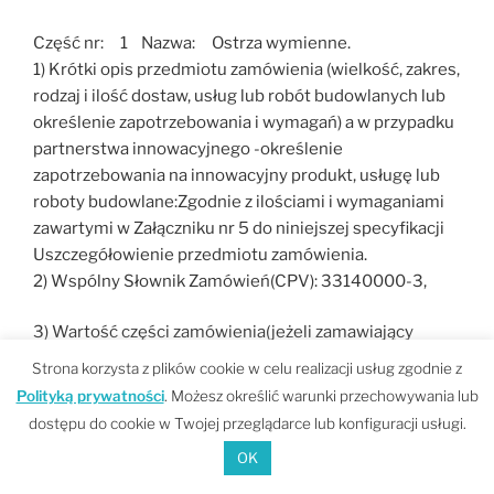
Część nr: 1 Nazwa: Ostrza wymienne.
1) Krótki opis przedmiotu zamówienia (wielkość, zakres,
rodzaj i ilość dostaw, usług lub robót budowlanych lub
określenie zapotrzebowania i wymagań) a w przypadku
partnerstwa innowacyjnego -określenie
zapotrzebowania na innowacyjny produkt, usługę lub
roboty budowlane:Zgodnie z ilościami i wymaganiami
zawartymi w Załączniku nr 5 do niniejszej specyfikacji
Uszczegółowienie przedmiotu zamówienia.
2) Wspólny Słownik Zamówień(CPV): 33140000-3,
3) Wartość części zamówienia(jeżeli zamawiający
podaje informacje o wartości zamówienia):
Strona korzysta z plików cookie w celu realizacji usług zgodnie z
Wartość bez VAT: 0,0
Polityką prywatności
. Możesz określić warunki przechowywania lub
Waluta:
dostępu do cookie w Twojej przeglądarce lub konfiguracji usługi.
OK
4) Czas trwania lub termin wykonania:
okres w miesiącach: 12