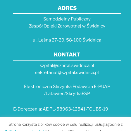
ADRES
Samodzielny Publiczny
Zespół Opieki Zdrowotnej w Świdnicy
ul. Leśna 27-29, 58-100 Świdnica
KONTAKT
szpital@szpital.swidnica.pl
sekretariat@szpital.swidnica.pl
Elektroniczna Skrzynka Podawcza E-PUAP
/Latawiec/SkrytkaESP
E-Doręczenia: AE:PL-58963-12541-TCUBS-19
E-USŁUGI
Strona korzysta z plików cookie w celu realizacji usług zgodnie z