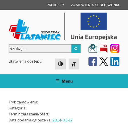
Przejdź
PROJEKTY
ZAMÓWIENIA / OGŁOSZENIA
do
treści
Szukaj:
Szukaj
Ułatwienia dostępu:
Toggle High Contrast
Toggle Font size
Menu
Tryb zamówienia:
Kategoria:
Termin zgłaszania ofert:
Data dodania ogłoszenia:
2014-03-17