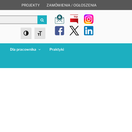
PROJEKTY
ZAMÓWIENIA / OGŁOSZENIA
Szukaj
Toggle High Contrast
Toggle Font size
a
Dla pracownika
Praktyki