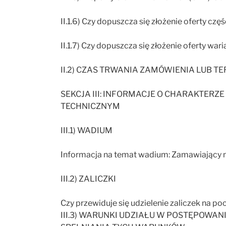
II.1.6) Czy dopuszcza się złożenie oferty częś
II.1.7) Czy dopuszcza się złożenie oferty wari
II.2) CZAS TRWANIA ZAMÓWIENIA LUB TER
SEKCJA III: INFORMACJE O CHARAKTER
TECHNICZNYM
III.1) WADIUM
Informacja na temat wadium: Zamawiający 
III.2) ZALICZKI
Czy przewiduje się udzielenie zaliczek na p
III.3) WARUNKI UDZIAŁU W POSTĘPOWA