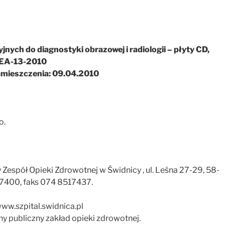
nych do diagnostyki obrazowej i radiologii – płyty CD,
: EA-13-2010
amieszczenia: 09.04.2010
o.
Zespół Opieki Zdrowotnej w Świdnicy , ul. Leśna 27-29, 58-
517400, faks 074 8517437.
ww.szpital.swidnica.pl
publiczny zakład opieki zdrowotnej.