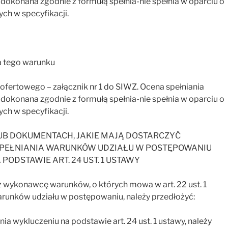
okonana zgodnie z formułą spełnia-nie spełnia w oparciu o
ch w specyfikacji.
a tego warunku
fertowego – załącznik nr 1 do SIWZ. Ocena spełniania
okonana zgodnie z formułą spełnia-nie spełnia w oparciu o
ch w specyfikacji.
LUB DOKUMENTACH, JAKIE MAJĄ DOSTARCZYĆ
PEŁNIANIA WARUNKÓW UDZIAŁU W POSTĘPOWANIU
ODSTAWIE ART. 24 UST. 1 USTAWY
zez wykonawcę warunków, o których mowa w art. 22 ust. 1
arunków udziału w postępowaniu, należy przedłożyć:
nia wykluczeniu na podstawie art. 24 ust. 1 ustawy, należy