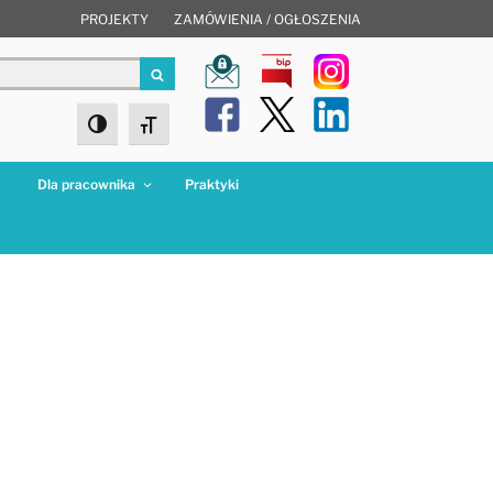
PROJEKTY
ZAMÓWIENIA / OGŁOSZENIA
Szukaj
Toggle High Contrast
Toggle Font size
a
Dla pracownika
Praktyki