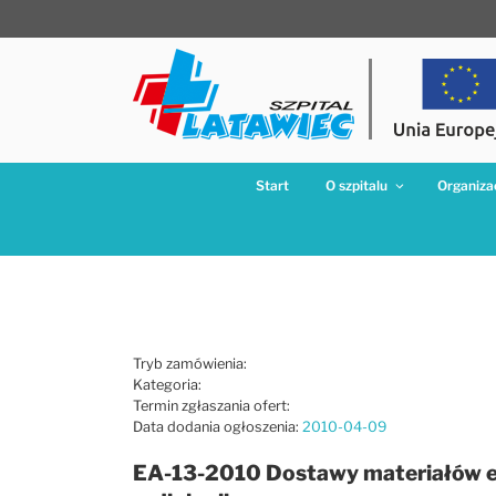
Przejdź
do
treści
Start
O szpitalu
Organizac
Tryb zamówienia:
Kategoria:
Termin zgłaszania ofert:
Data dodania ogłoszenia:
2010-04-09
EA-13-2010 Dostawy materiałów ek