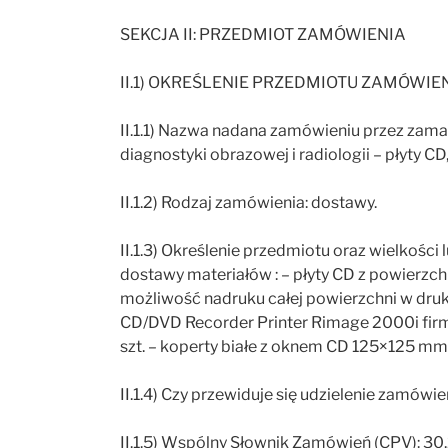
SEKCJA II: PRZEDMIOT ZAMÓWIENIA
II.1) OKREŚLENIE PRZEDMIOTU ZAMÓWIE
II.1.1) Nazwa nadana zamówieniu przez zam
diagnostyki obrazowej i radiologii – płyty CD
II.1.2) Rodzaj zamówienia: dostawy.
II.1.3) Określenie przedmiotu oraz wielkoś
dostawy materiałów : – płyty CD z powierz
możliwość nadruku całej powierzchni w dr
CD/DVD Recorder Printer Rimage 2000i firmy
szt. – koperty białe z oknem CD 125×125 mm –
II.1.4) Czy przewiduje się udzielenie zamówie
II.1.5) Wspólny Słownik Zamówień (CPV): 30.