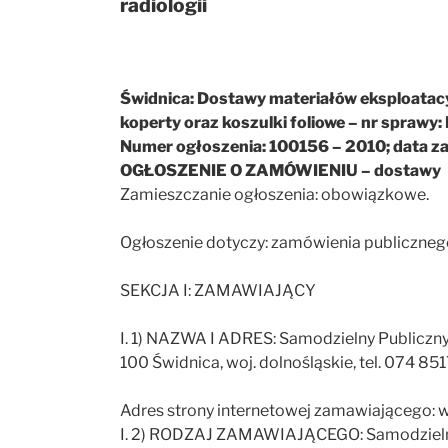
radiologii
Świdnica: Dostawy materiałów eksploatacyj
koperty oraz koszulki foliowe – nr sprawy
Numer ogłoszenia: 100156 – 2010; data z
OGŁOSZENIE O ZAMÓWIENIU – dostawy
Zamieszczanie ogłoszenia: obowiązkowe.
Ogłoszenie dotyczy: zamówienia publiczneg
SEKCJA I: ZAMAWIAJĄCY
I. 1) NAZWA I ADRES: Samodzielny Publiczny 
100 Świdnica, woj. dolnośląskie, tel. 074 8
Adres strony internetowej zamawiającego: w
I. 2) RODZAJ ZAMAWIAJĄCEGO: Samodzielny 