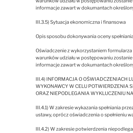
warunków udziału w postępowaniu zostanie d
informacje zawart w dokumantach określony
III.3.5) Sytuacja ekonomiczna i finansowa
Opis sposobu dokonywania oceny spełniani
Oświadczenie z wykorzystaniem formularza o
warunków udziału w postępowaniu zostanie d
informacje zawart w dokumantach określony
III.4) INFORMACJA O OŚWIADCZENIACH 
WYKONAWCY W CELU POTWIERDZENIA S
ORAZ NIEPODLEGANIA WYKLUCZENIU NA P
III.4.1) W zakresie wykazania spełniania pr
ustawy, oprócz oświadczenia o spełnieniu w
III.4.2) W zakresie potwierdzenia niepodlega