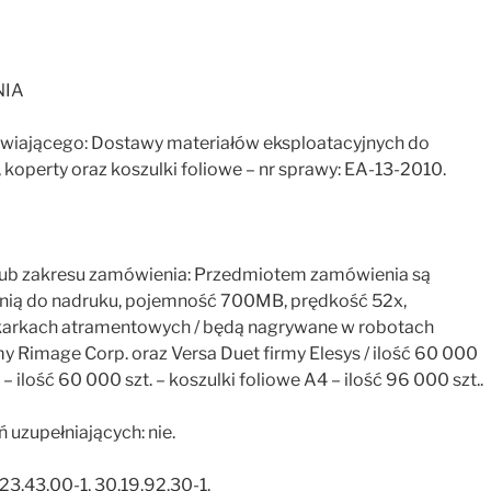
NIA
awiającego: Dostawy materiałów eksploatacyjnych do
, koperty oraz koszulki foliowe – nr sprawy: EA-13-2010.
ci lub zakresu zamówienia: Przedmiotem zamówienia są
chnią do nadruku, pojemność 700MB, prędkość 52x,
ukarkach atramentowych / będą nagrywane w robotach
 Rimage Corp. oraz Versa Duet firmy Elesys / ilość 60 000
 ilość 60 000 szt. – koszulki foliowe A4 – ilość 96 000 szt..
ń uzupełniających: nie.
23.43.00-1, 30.19.92.30-1.