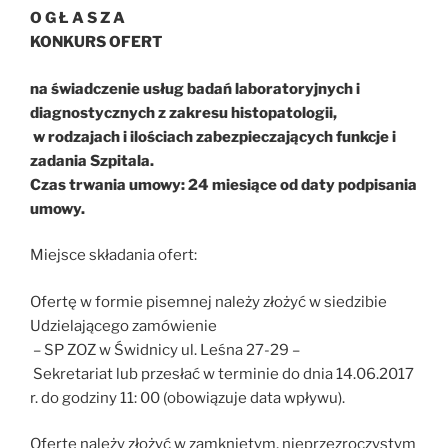
O G Ł A S Z A
KONKURS OFERT
na świadczenie usług badań laboratoryjnych i
diagnostycznych z zakresu histopatologii,
w rodzajach i ilościach zabezpieczających funkcje i
zadania Szpitala.
Czas trwania umowy: 24 miesiące od daty podpisania
umowy.
Miejsce składania ofert:
Ofertę w formie pisemnej należy złożyć w siedzibie
Udzielającego zamówienie
– SP ZOZ w Świdnicy ul. Leśna 27-29 –
Sekretariat lub przesłać w terminie do dnia 14.06.2017
r. do godziny 11: 00 (obowiązuje data wpływu).
Ofertę należy złożyć w zamkniętym, nieprzezroczystym