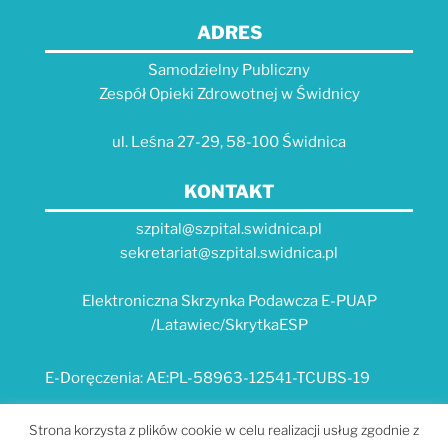
ADRES
Samodzielny Publiczny
Zespół Opieki Zdrowotnej w Świdnicy
ul. Leśna 27-29, 58-100 Świdnica
KONTAKT
szpital@szpital.swidnica.pl
sekretariat@szpital.swidnica.pl
Elektroniczna Skrzynka Podawcza E-PUAP
/Latawiec/SkrytkaESP
E-Doręczenia: AE:PL-58963-12541-TCUBS-19
E-USŁUGI
Strona korzysta z plików cookie w celu realizacji usług zgodnie z