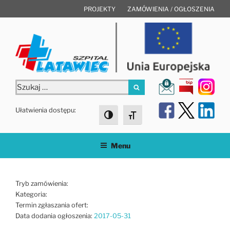
Przejdź
PROJEKTY
ZAMÓWIENIA / OGŁOSZENIA
do
treści
Szukaj:
Szukaj
Ułatwienia dostępu:
Toggle High Contrast
Toggle Font size
Menu
Tryb zamówienia:
Kategoria:
Termin zgłaszania ofert:
Data dodania ogłoszenia:
2017-05-31