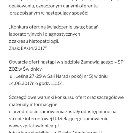
opakowaniu, oznaczonym danymi oferenta
oraz opisanym w następujący sposób:
„Konkurs ofert na świadczenie usług badań
laboratoryjnych i diagnostycznych
z zakresu histopatologii.
Znak: EA/14/2017”
Otwarcie ofert nastąpi w siedzibie Zamawiającego – SP
ZOZ w Świdnicy
ul. Leśna 27-29 w Sali Narad ( pokój nr 5) w dniu
14.06.2017r. o godz. 11:15”.
Szczegółowe warunki konkursu ofert oraz szczegółowe
materiały informacyjne
o przedmiocie zamówienia zostały udostępnione na:
stronie internetowej Udzielającego zamówienie
www.szpital.swidnica .pl
lub w jego siedzibie – w Dziale Administracji i