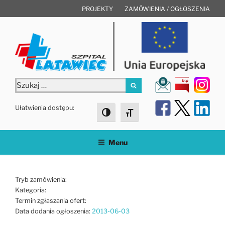
Przejdź
PROJEKTY
ZAMÓWIENIA / OGŁOSZENIA
do
treści
Szukaj:
Szukaj
Ułatwienia dostępu:
Toggle High Contrast
Toggle Font size
Menu
Tryb zamówienia:
Kategoria:
Termin zgłaszania ofert:
Data dodania ogłoszenia:
2013-06-03