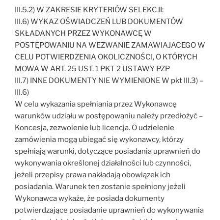
III.5.2) W ZAKRESIE KRYTERIÓW SELEKCJI:
III.6) WYKAZ OŚWIADCZEŃ LUB DOKUMENTÓW
SKŁADANYCH PRZEZ WYKONAWCĘ W
POSTĘPOWANIU NA WEZWANIE ZAMAWIAJACEGO W
CELU POTWIERDZENIA OKOLICZNOŚCI, O KTÓRYCH
MOWA W ART. 25 UST. 1 PKT 2 USTAWY PZP
III.7) INNE DOKUMENTY NIE WYMIENIONE W pkt III.3) –
III.6)
W celu wykazania spełniania przez Wykonawcę
warunków udziału w postępowaniu należy przedłożyć –
Koncesja, zezwolenie lub licencja. O udzielenie
zamówienia mogą ubiegać się wykonawcy, którzy
spełniają warunki, dotyczące posiadania uprawnień do
wykonywania określonej działalności lub czynności,
jeżeli przepisy prawa nakładają obowiązek ich
posiadania. Warunek ten zostanie spełniony jeżeli
Wykonawca wykaże, że posiada dokumenty
potwierdzające posiadanie uprawnień do wykonywania