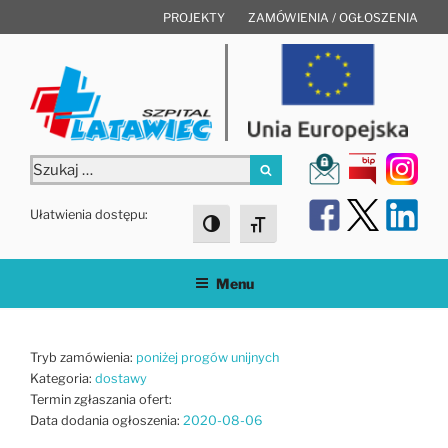
Przejdź
PROJEKTY
ZAMÓWIENIA / OGŁOSZENIA
do
treści
Szukaj:
Szukaj
Ułatwienia dostępu:
Toggle High Contrast
Toggle Font size
Menu
Tryb zamówienia:
poniżej progów unijnych
Kategoria:
dostawy
Termin zgłaszania ofert:
Data dodania ogłoszenia:
2020-08-06