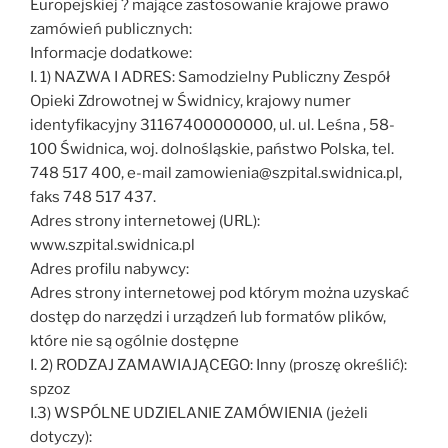
Europejskiej ? mające zastosowanie krajowe prawo
zamówień publicznych:
Informacje dodatkowe:
I. 1) NAZWA I ADRES: Samodzielny Publiczny Zespół
Opieki Zdrowotnej w Świdnicy, krajowy numer
identyfikacyjny 31167400000000, ul. ul. Leśna , 58-
100 Świdnica, woj. dolnośląskie, państwo Polska, tel.
748 517 400, e-mail zamowienia@szpital.swidnica.pl,
faks 748 517 437.
Adres strony internetowej (URL):
www.szpital.swidnica.pl
Adres profilu nabywcy:
Adres strony internetowej pod którym można uzyskać
dostęp do narzędzi i urządzeń lub formatów plików,
które nie są ogólnie dostępne
I. 2) RODZAJ ZAMAWIAJĄCEGO: Inny (proszę określić):
spzoz
I.3) WSPÓLNE UDZIELANIE ZAMÓWIENIA (jeżeli
dotyczy):