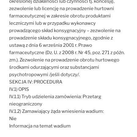
określonej działalności lub czynności tj. koncesję,
zezwolenie lub licencję na prowadzenie hurtowni
farmaceutycznej w zakresie obrotu produktami
leczniczymi lub w przypadku wykonawcy
prowadzącego skład konsygnacyjny – zezwolenie na
prowadzenie składu konsygnacyjnego, zgodnie z
ustawą z dnia 6 września 2001 r. Prawo
farmaceutyczne (Dz. U. z 2008 r. Nr 45, poz. 271 z późn.
zm.). Zezwolenie na prowadzenie obrotu hurtowego
środkami odurzającymi oraz substancjami
psychotropowymi /jeśli dotyczy/.
SEKCJA IV: PROCEDURA
IV.1) OPIS
IV.1.1) Tryb udzielenia zamówienia: Przetarg
nieograniczony
IV.1.2) Zamawiający żąda wniesienia wadium:
Nie
Informacja na temat wadium