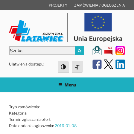
Przejdź
PROJEKTY
ZAMÓWIENIA / OGŁOSZENIA
do
treści
Szukaj:
Szukaj
Ułatwienia dostępu:
Toggle High Contrast
Toggle Font size
Menu
Tryb zamówienia:
Kategoria:
Termin zgłaszania ofert:
Data dodania ogłoszenia:
2016-01-08