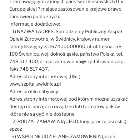
z zamawiającymi z innych państw członkowskich Unii
Europejskiej ? mające zastosowanie krajowe prawo
zamówień publicznych:
Informacje dodatkowe:
I. 1) NAZWA I ADRES: Samodzielny Publiczny Zespół
Opieki Zdrowotnej w Świdnicy, krajowy numer
identyfikacyjny 31167400000000, ul. ul. Leśna , 58-
100 Świdnica, woj. dolnośląskie, państwo Polska, tel.
748 517 400, e-mail zamowienia@szpital.swidnica.pl,
faks 748 517 437.
Adres strony internetowej (URL):
www.szpital.swidnica.pl
Adres profilu nabywcy:
Adres strony internetowej pod którym można uzyskać
dostęp do narzędzi i urządzeń lub formatów plików,
które nie są ogólnie dostępne
I. 2) RODZAJ ZAMAWIAJĄCEGO: Inny (proszę określić):
spzoz
I.3) WSPÓLNE UDZIELANIE ZAMÓWIENIA (jeżeli