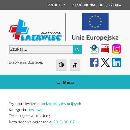
Przejdź
PROJEKTY
ZAMÓWIENIA / OGŁOSZENIA
do
treści
Szukaj:
Szukaj
Ułatwienia dostępu:
Toggle High Contrast
Toggle Font size
Menu
Tryb zamówienia:
poniżej progów unijnych
Kategoria:
dostawy
Termin zgłaszania ofert:
Data dodania ogłoszenia:
2019-06-07