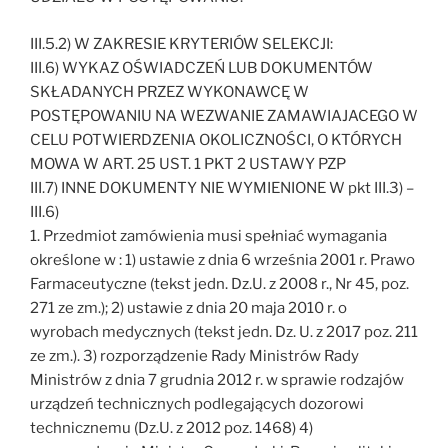
III.5.2) W ZAKRESIE KRYTERIÓW SELEKCJI:
III.6) WYKAZ OŚWIADCZEŃ LUB DOKUMENTÓW
SKŁADANYCH PRZEZ WYKONAWCĘ W
POSTĘPOWANIU NA WEZWANIE ZAMAWIAJACEGO W
CELU POTWIERDZENIA OKOLICZNOŚCI, O KTÓRYCH
MOWA W ART. 25 UST. 1 PKT 2 USTAWY PZP
III.7) INNE DOKUMENTY NIE WYMIENIONE W pkt III.3) –
III.6)
1. Przedmiot zamówienia musi spełniać wymagania
określone w : 1) ustawie z dnia 6 września 2001 r. Prawo
Farmaceutyczne (tekst jedn. Dz.U. z 2008 r., Nr 45, poz.
271 ze zm.); 2) ustawie z dnia 20 maja 2010 r. o
wyrobach medycznych (tekst jedn. Dz. U. z 2017 poz. 211
ze zm.). 3) rozporządzenie Rady Ministrów Rady
Ministrów z dnia 7 grudnia 2012 r. w sprawie rodzajów
urządzeń technicznych podlegających dozorowi
technicznemu (Dz.U. z 2012 poz. 1468) 4)