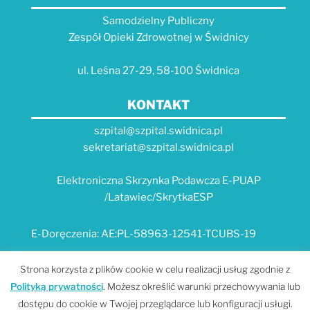
Samodzielny Publiczny
Zespół Opieki Zdrowotnej w Świdnicy
ul. Leśna 27-29, 58-100 Świdnica
KONTAKT
szpital@szpital.swidnica.pl
sekretariat@szpital.swidnica.pl
Elektroniczna Skrzynka Podawcza E-PUAP
/Latawiec/SkrytkaESP
E-Doręczenia: AE:PL-58963-12541-TCUBS-19
E-USŁUGI
Strona korzysta z plików cookie w celu realizacji usług zgodnie z
Polityką prywatności
. Możesz określić warunki przechowywania lub
Platforma e-usług Szpitala "Latawiec" --- MPI
dostępu do cookie w Twojej przeglądarce lub konfiguracji usługi.
Portal Dolnośląskiego E-Zdrowia