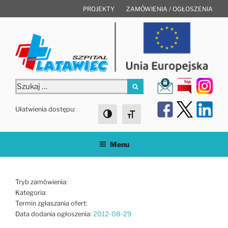
Przejdź
PROJEKTY
ZAMÓWIENIA / OGŁOSZENIA
do
treści
Szukaj:
Szukaj
Ułatwienia dostępu:
Toggle High Contrast
Toggle Font size
Menu
Tryb zamówienia:
Kategoria:
Termin zgłaszania ofert:
Data dodania ogłoszenia:
2012-08-29