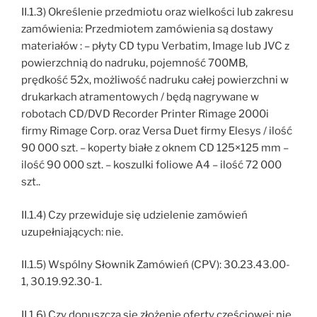
II.1.3) Określenie przedmiotu oraz wielkości lub zakresu
zamówienia: Przedmiotem zamówienia są dostawy
materiałów : – płyty CD typu Verbatim, Image lub JVC z
powierzchnią do nadruku, pojemność 700MB,
prędkość 52x, możliwość nadruku całej powierzchni w
drukarkach atramentowych / będą nagrywane w
robotach CD/DVD Recorder Printer Rimage 2000i
firmy Rimage Corp. oraz Versa Duet firmy Elesys / ilość
90 000 szt. – koperty białe z oknem CD 125×125 mm –
ilość 90 000 szt. – koszulki foliowe A4 – ilość 72 000
szt..
II.1.4) Czy przewiduje się udzielenie zamówień
uzupełniających: nie.
II.1.5) Wspólny Słownik Zamówień (CPV): 30.23.43.00-
1, 30.19.92.30-1.
II.1.6) Czy dopuszcza się złożenie oferty częściowej: nie.