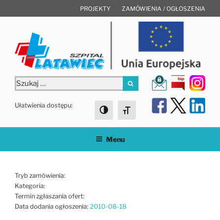
Przejdź
PROJEKTY
ZAMÓWIENIA / OGŁOSZENIA
do
treści
Szukaj:
Szukaj
Ułatwienia dostępu:
Toggle High Contrast
Toggle Font size
Menu
Tryb zamówienia:
Kategoria:
Termin zgłaszania ofert:
Data dodania ogłoszenia:
2010-08-18