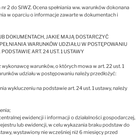
r 2 do SIWZ. Ocena spełniania ww. warunków dokonana
ełnia w oparciu o informacje zawarte w dokumentach i
LUB DOKUMENTACH, JAKIE MAJĄ DOSTARCZYĆ
PEŁNIANIA WARUNKÓW UDZIAŁU W POSTĘPOWANIU
ODSTAWIE ART. 24 UST. 1 USTAWY
zez wykonawcę warunków, o których mowa w art. 22 ust. 1
arunków udziału w postępowaniu należy przedłożyć:
nia wykluczeniu na podstawie art. 24 ust. 1 ustawy, należy
enia;
entralnej ewidencji i informacji o działalności gospodarczej,
ejestru lub ewidencji, w celu wykazania braku podstaw do
ustawy, wystawiony nie wcześniej niż 6 miesięcy przed