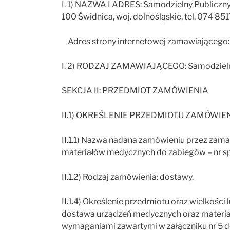
I. 1) NAZWA I ADRES: Samodzielny Publiczny 
100 Świdnica, woj. dolnośląskie, tel. 074 8
Adres strony internetowej zamawiającego: 
I. 2) RODZAJ ZAMAWIAJĄCEGO: Samodzielny 
SEKCJA II: PRZEDMIOT ZAMÓWIENIA
II.1) OKREŚLENIE PRZEDMIOTU ZAMÓWIE
II.1.1) Nazwa nadana zamówieniu przez zam
materiałów medycznych do zabiegów – nr s
II.1.2) Rodzaj zamówienia: dostawy.
II.1.4) Określenie przedmiotu oraz wielkośc
dostawa urządzeń medycznych oraz materiałó
wymaganiami zawartymi w załączniku nr 5 do