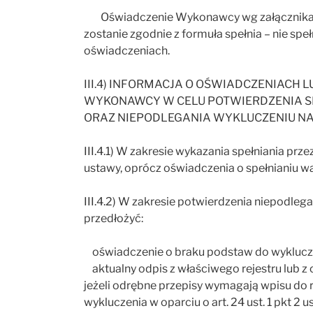
Oświadczenie Wykonawcy wg załącznika n
zostanie zgodnie z formuła spełnia – nie sp
oświadczeniach.
III.4) INFORMACJA O OŚWIADCZENIACH 
WYKONAWCY W CELU POTWIERDZENIA S
ORAZ NIEPODLEGANIA WYKLUCZENIU NA P
III.4.1) W zakresie wykazania spełniania pr
ustawy, oprócz oświadczenia o spełnianiu w
III.4.2) W zakresie potwierdzenia niepodlega
przedłożyć:
oświadczenie o braku podstaw do wyklucz
aktualny odpis z właściwego rejestru lub z c
jeżeli odrębne przepisy wymagają wpisu do r
wykluczenia w oparciu o art. 24 ust. 1 pkt 2 