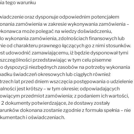
ia tego warunku
wiadczenie oraz dysponuje odpowiednim potencjałem
onania zamówienia w zakresie wykonywania zamówienia –
 Wykonawca może polegać na wiedzy doświadczeniu,
do wykonania zamówienia, zdolnościach finansowych lub
ie od charakteru prawnego łączących go z nimi stosunków.
est udowodnić zamawiającemu, iż będzie dysponował tymi
w szczególności przedstawiając w tym celu pisemne
o dyspozycji niezbędnych zasobów na potrzeby wykonania
padku świadczeń okresowych lub ciągłych również
rzech lat przed dniem wszczęcia postępowania o udzielenie
łalności jest krótszy – w tym okresie; odpowiadających
owiącym przedmiot zamówienia; z podaniem ich wartości,
 2 dokumenty potwierdzające, że dostawy zostały
arunków dokonana zostanie zgodnie z formuła spełnia – nie
okumentach i oświadczeniach.