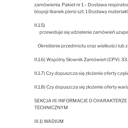
zamówienia. Pakiet nr 1 – Dostawa respirato
biopsji tkanek piersi szt. 1 Dostawy materi
II.1.5)
przewiduje się udzielenie zamówień uzupe
Określenie przedmiotu oraz wielkości lub 
II.1.6) Wspólny Słownik Zamówień (CPV): 33.1
II.1.7) Czy dopuszcza się złożenie oferty częśc
II.1.8) Czy dopuszcza się złożenie oferty wari
SEKCJA III: INFORMACJE O CHARAKTER
TECHNICZNYM
III.1) WADIUM