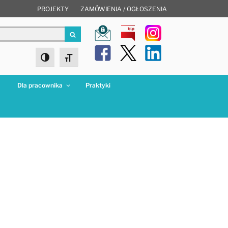
PROJEKTY
ZAMÓWIENIA / OGŁOSZENIA
Szukaj
Toggle High Contrast
Toggle Font size
a
Dla pracownika
Praktyki