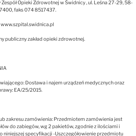
Zespół Opieki Zdrowotnej w Świdnicy , ul. Leśna 27-29, 58-
517400, faks 074 8517437.
www.szpital.swidnica.pl
publiczny zakład opieki zdrowotnej.
NIA
awiającego: Dostawa i najem urządzeń medycznych oraz
prawy: EA/25/2015.
i lub zakresu zamówienia: Przedmiotem zamówienia jest
w do zabiegów, wg 2 pakietów, zgodnie z ilościami i
 niniejszej specyfikacji -Uszczegółowienie przedmiotu