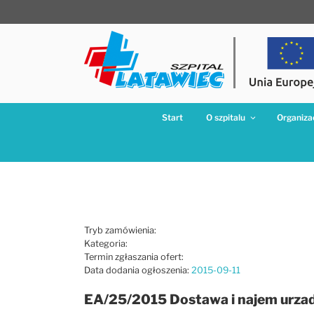
Przejdź
do
treści
Start
O szpitalu
Organizac
Tryb zamówienia:
Kategoria:
Termin zgłaszania ofert:
Data dodania ogłoszenia:
2015-09-11
EA/25/2015 Dostawa i najem urza