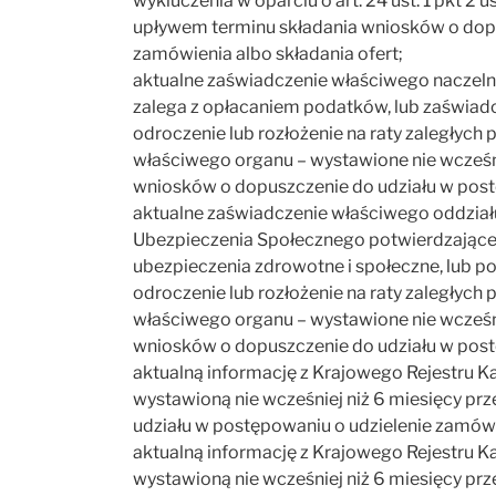
wykluczenia w oparciu o art. 24 ust. 1 pkt 2 
upływem terminu składania wniosków o dopu
zamówienia albo składania ofert;
aktualne zaświadczenie właściwego naczeln
zalega z opłacaniem podatków, lub zaświadc
odroczenie lub rozłożenie na raty zaległych 
właściwego organu – wystawione nie wcześni
wniosków o dopuszczenie do udziału w postę
aktualne zaświadczenie właściwego oddział
Ubezpieczenia Społecznego potwierdzające,
ubezpieczenia zdrowotne i społeczne, lub p
odroczenie lub rozłożenie na raty zaległych 
właściwego organu – wystawione nie wcześni
wniosków o dopuszczenie do udziału w postę
aktualną informację z Krajowego Rejestru Ka
wystawioną nie wcześniej niż 6 miesięcy p
udziału w postępowaniu o udzielenie zamówie
aktualną informację z Krajowego Rejestru Kar
wystawioną nie wcześniej niż 6 miesięcy p