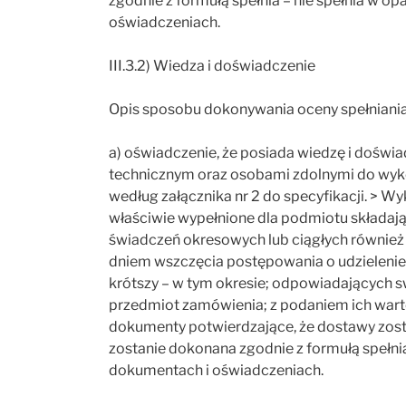
zgodnie z formułą spełnia – nie spełnia w o
oświadczeniach.
III.3.2) Wiedza i doświadczenie
Opis sposobu dokonywania oceny spełniani
a) oświadczenie, że posiada wiedzę i dośw
technicznym oraz osobami zdolnymi do wyk
według załącznika nr 2 do specyfikacji. > 
właściwie wypełnione dla podmiotu składaj
świadczeń okresowych lub ciągłych również 
dniem wszczęcia postępowania o udzielenie z
krótszy – w tym okresie; odpowiadających
przedmiot zamówienia; z podaniem ich warto
dokumenty potwierdzające, że dostawy zost
zostanie dokonana zgodnie z formułą spełnia
dokumentach i oświadczeniach.