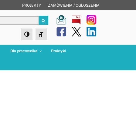
PROJEKTY
ZAMÓWIENIA / OGŁOSZENIA
Szukaj
Toggle High Contrast
Toggle Font size
a
Dla pracownika
Praktyki