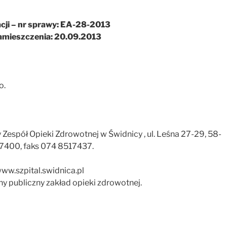
acji – nr sprawy: EA-28-2013
amieszczenia: 20.09.2013
o.
Zespół Opieki Zdrowotnej w Świdnicy , ul. Leśna 27-29, 58-
517400, faks 074 8517437.
ww.szpital.swidnica.pl
publiczny zakład opieki zdrowotnej.