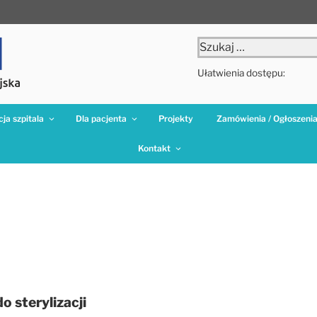
Szukaj:
Ułatwienia dostępu:
ja szpitala
Dla pacjenta
Projekty
Zamówienia / Ogłoszeni
Kontakt
 sterylizacji