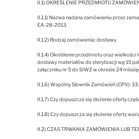
II.1) OKREŚLENIE PRZEDMIOTU ZAMÓWIE
II.1.1) Nazwa nadana zamówieniu przez zamaw
EA-28-2013.
II.1.2) Rodzaj zamówienia: dostawy.
II.1.4) Określenie przedmiotu oraz wielkoś
dostawy materiałów do sterylizacji wg 15 p
załączniku nr 5 do SIWZ w okresie 24 miesięc
II.1.6) Wspólny Słownik Zamówień (CPV): 33
II.1.7) Czy dopuszcza się złożenie oferty częśc
II.1.8) Czy dopuszcza się złożenie oferty wari
II.2) CZAS TRWANIA ZAMÓWIENIA LUB TER