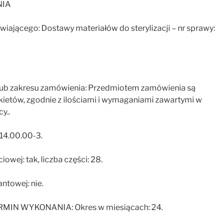
NIA
iającego: Dostawy materiałów do sterylizacji – nr sprawy:
ci lub zakresu zamówienia: Przedmiotem zamówienia są
akietów, zgodnie z ilościami i wymaganiami zawartymi w
y..
.14.00.00-3.
iowej: tak, liczba części: 28.
antowej: nie.
MIN WYKONANIA: Okres w miesiącach: 24.