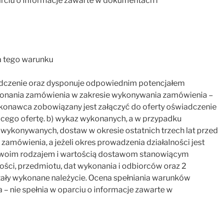
parciu o informacje zawarte w dokumentach i
a tego warunku
iadczenie oraz dysponuje odpowiednim potencjałem
onania zamówienia w zakresie wykonywania zamówienia –
Wykonawca zobowiązany jest załączyć do oferty oświadczenie
ącego ofertę. b) wykaz wykonanych, a w przypadku
wykonywanych, dostaw w okresie ostatnich trzech lat przed
amówienia, a jeżeli okres prowadzenia działalności jest
 swoim rodzajem i wartością dostawom stanowiącym
ści, przedmiotu, dat wykonania i odbiorców oraz 2
ały wykonane należycie. Ocena spełniania warunków
 – nie spełnia w oparciu o informacje zawarte w