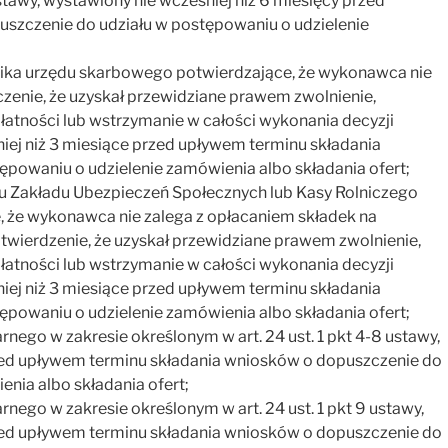
ustawy, wystawiony nie wcześniej niż 6 miesięcy przed
szczenie do udziału w postępowaniu o udzielenie
ika urzędu skarbowego potwierdzające, że wykonawca nie
zenie, że uzyskał przewidziane prawem zwolnienie,
płatności lub wstrzymanie w całości wykonania decyzji
ej niż 3 miesiące przed upływem terminu składania
powaniu o udzielenie zamówienia albo składania ofert;
u Zakładu Ubezpieczeń Społecznych lub Kasy Rolniczego
 że wykonawca nie zalega z opłacaniem składek na
otwierdzenie, że uzyskał przewidziane prawem zwolnienie,
płatności lub wstrzymanie w całości wykonania decyzji
ej niż 3 miesiące przed upływem terminu składania
powaniu o udzielenie zamówienia albo składania ofert;
rnego w zakresie określonym w art. 24 ust. 1 pkt 4-8 ustawy,
rzed upływem terminu składania wniosków o dopuszczenie do
nia albo składania ofert;
nego w zakresie określonym w art. 24 ust. 1 pkt 9 ustawy,
rzed upływem terminu składania wniosków o dopuszczenie do