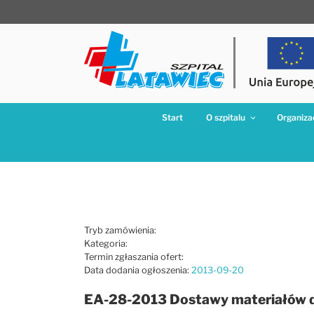
Przejdź
do
treści
Start
O szpitalu
Organizac
Tryb zamówienia:
Kategoria:
Termin zgłaszania ofert:
Data dodania ogłoszenia:
2013-09-20
EA-28-2013 Dostawy materiałów do