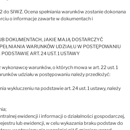
2 do SIWZ. Ocena spełniania warunków zostanie dokonana
parciu o informacje zawarte w dokumentach i
LUB DOKUMENTACH, JAKIE MAJĄ DOSTARCZYĆ
PEŁNIANIA WARUNKÓW UDZIAŁU W POSTĘPOWANIU
ODSTAWIE ART. 24 UST. 1 USTAWY
zez wykonawcę warunków, o których mowa w art. 22 ust. 1
arunków udziału w postępowaniu należy przedłożyć:
nia wykluczeniu na podstawie art. 24 ust. 1 ustawy, należy
ia;
ntralnej ewidencji i informacji o działalności gospodarczej,
ejestru lub ewidencji, w celu wykazania braku podstaw do