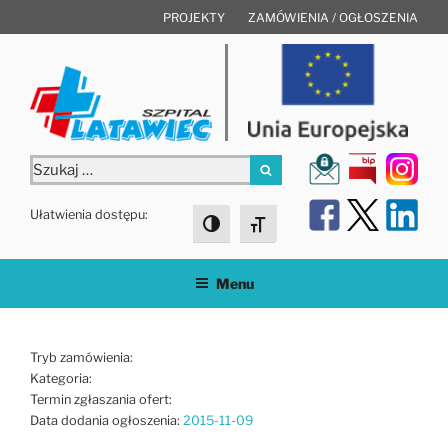
Przejdź
PROJEKTY
ZAMÓWIENIA / OGŁOSZENIA
do
treści
Szukaj:
Szukaj
Ułatwienia dostępu:
Toggle High Contrast
Toggle Font size
Menu
Tryb zamówienia:
Kategoria:
Termin zgłaszania ofert:
Data dodania ogłoszenia:
2015-11-09