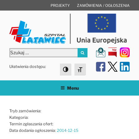
Przejdź
PROJEKTY
ZAMÓWIENIA / OGŁOSZENIA
do
treści
Szukaj:
Szukaj
Ułatwienia dostępu:
Toggle High Contrast
Toggle Font size
Menu
Tryb zamówienia:
Kategoria:
Termin zgłaszania ofert:
Data dodania ogłoszenia:
2014-12-15