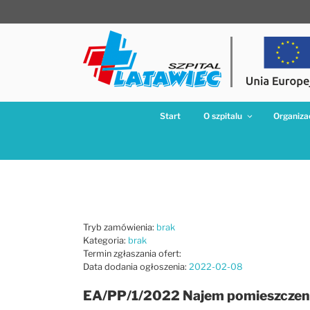
Przejdź
do
treści
Start
O szpitalu
Organizac
Tryb zamówienia:
brak
Kategoria:
brak
Termin zgłaszania ofert:
Data dodania ogłoszenia:
2022-02-08
EA/PP/1/2022 Najem pomieszczenia