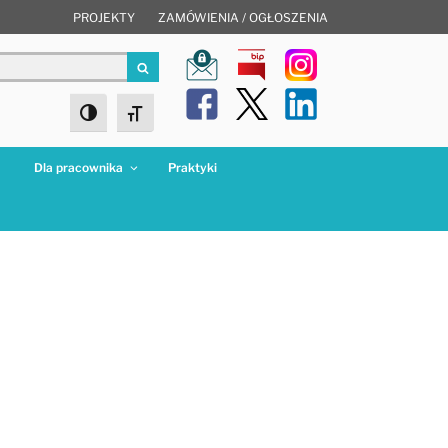
PROJEKTY
ZAMÓWIENIA / OGŁOSZENIA
Szukaj
Toggle High Contrast
Toggle Font size
a
Dla pracownika
Praktyki