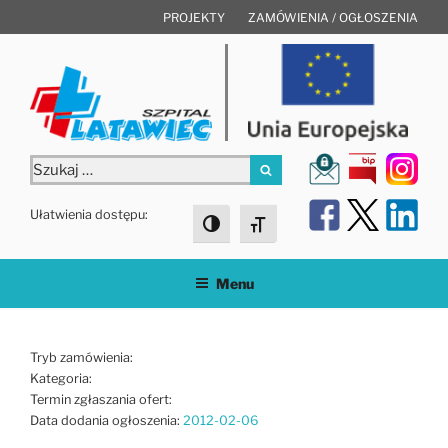
Przejdź
PROJEKTY
ZAMÓWIENIA / OGŁOSZENIA
do
treści
Szukaj:
Szukaj
Ułatwienia dostępu:
Toggle High Contrast
Toggle Font size
Menu
Tryb zamówienia:
Kategoria:
Termin zgłaszania ofert:
Data dodania ogłoszenia:
2012-02-06