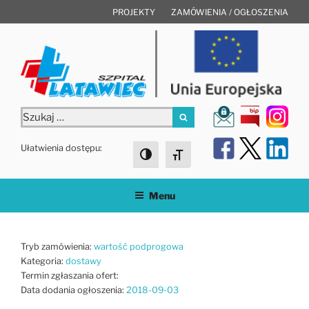
Przejdź
PROJEKTY
ZAMÓWIENIA / OGŁOSZENIA
do
treści
Szukaj:
Szukaj
Ułatwienia dostępu:
Toggle High Contrast
Toggle Font size
Menu
Tryb zamówienia:
wartość podprogowa
Kategoria:
dostawy
Termin zgłaszania ofert:
Data dodania ogłoszenia:
2018-09-03