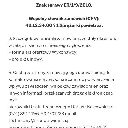
Znak sprawy ET/1/9/2018.
Wspólny słownik zamówień (CPV):
42.12.34.00 ? 1 Sprężarki powietrza.
2. Szczegółowe warunki zamówienia zostały określone
w załącznikach do niniejszego ogłoszenia:
– formularz ofertowy Wykonawcy;
– projekt umowy.
3. Osobą ze strony zamawiającego upoważnioną do
kontaktowania się z wykonawcami, do potwierdzenia
wpływu oświadczeń, wniosków, zawiadomień oraz
innych informacji przekazanych drogą elektroniczną
jest:
kierownik Działu Technicznego Dariusz Kozłowski; tel.
(074) 8517496, 502701223 email:
techniczny@szpital.swidnica.pl
w godzinach pracy Zamawiającego tj. 7:00 – 14:35.