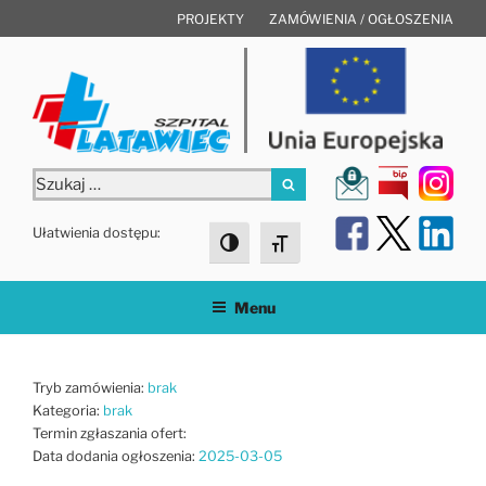
Przejdź
PROJEKTY
ZAMÓWIENIA / OGŁOSZENIA
do
treści
Szukaj:
Szukaj
Ułatwienia dostępu:
Toggle High Contrast
Toggle Font size
Menu
Tryb zamówienia:
brak
Kategoria:
brak
Termin zgłaszania ofert:
Data dodania ogłoszenia:
2025-03-05