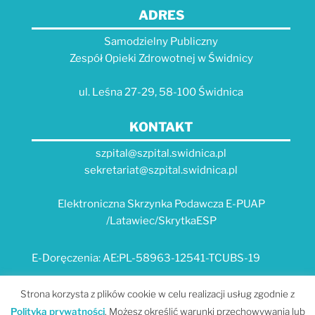
ADRES
Samodzielny Publiczny
Zespół Opieki Zdrowotnej w Świdnicy
ul. Leśna 27-29, 58-100 Świdnica
KONTAKT
szpital@szpital.swidnica.pl
sekretariat@szpital.swidnica.pl
Elektroniczna Skrzynka Podawcza E-PUAP
/Latawiec/SkrytkaESP
E-Doręczenia: AE:PL-58963-12541-TCUBS-19
E-USŁUGI
Strona korzysta z plików cookie w celu realizacji usług zgodnie z
Polityką prywatności
. Możesz określić warunki przechowywania lub