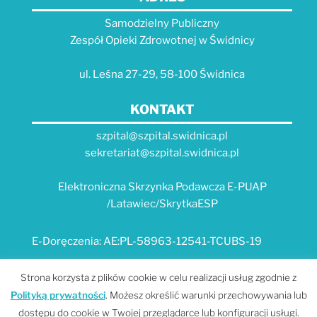
Samodzielny Publiczny
Zespół Opieki Zdrowotnej w Świdnicy
ul. Leśna 27-29, 58-100 Świdnica
KONTAKT
szpital@szpital.swidnica.pl
sekretariat@szpital.swidnica.pl
Elektroniczna Skrzynka Podawcza E-PUAP
/Latawiec/SkrytkaESP
E-Doręczenia: AE:PL-58963-12541-TCUBS-19
E-USŁUGI
Strona korzysta z plików cookie w celu realizacji usług zgodnie z
Polityką prywatności
. Możesz określić warunki przechowywania lub
Platforma e-usług Szpitala "Latawiec" --- MPI
dostępu do cookie w Twojej przeglądarce lub konfiguracji usługi.
Portal Dolnośląskiego E-Zdrowia