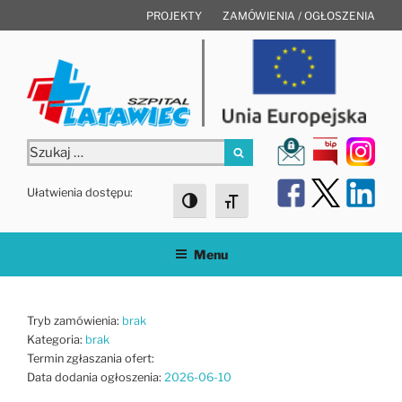
Przejdź
PROJEKTY
ZAMÓWIENIA / OGŁOSZENIA
do
treści
Szukaj:
Szukaj
Ułatwienia dostępu:
Toggle High Contrast
Toggle Font size
Menu
Tryb zamówienia:
brak
Kategoria:
brak
Termin zgłaszania ofert:
Data dodania ogłoszenia:
2026-06-10