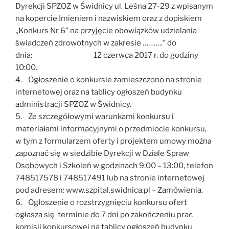
Dyrekcji SPZOZ w Świdnicy ul. Leśna 27-29 z wpisanym
na kopercie Imieniem i nazwiskiem oraz z dopiskiem
„Konkurs Nr 6” na przyjęcie obowiązków udzielania
świadczeń zdrowotnych w zakresie ………..” do
dnia: 12 czerwca 2017 r. do godziny
10:00.
4. Ogłoszenie o konkursie zamieszczono na stronie
internetowej oraz na tablicy ogłoszeń budynku
administracji SPZOZ w Świdnicy.
5. Ze szczegółowymi warunkami konkursu i
materiałami informacyjnymi o przedmiocie konkursu,
w tym z formularzem oferty i projektem umowy można
zapoznać się w siedzibie Dyrekcji w Dziale Spraw
Osobowych i Szkoleń w godzinach 9:00 – 13:00, telefon
748517578 i 748517491 lub na stronie internetowej
pod adresem: www.szpital.swidnica.pl – Zamówienia.
6. Ogłoszenie o rozstrzygnięciu konkursu ofert
ogłasza się terminie do 7 dni po zakończeniu prac
komisji konkursowej na tablicy ogłoszeń budynku