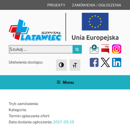
Przejdź
PROJEKTY
ZAMÓWIENIA / OGŁOSZENIA
do
treści
Szukaj:
Szukaj
Ułatwienia dostępu:
Toggle High Contrast
Toggle Font size
Menu
Tryb zamówienia:
Kategoria:
Termin zgłaszania ofert:
Data dodania ogłoszenia:
2017-05-19