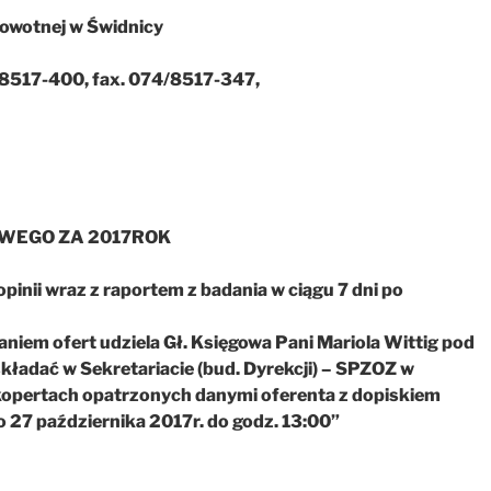
rowotnej w Świdnicy
4/8517-400, fax. 074/8517-347,
WEGO ZA 2017ROK
opinii wraz z raportem z badania w ciągu 7 dni po
niem ofert udziela Gł. Księgowa Pani Mariola Wittig pod
kładać w Sekretariacie (bud. Dyrekcji) – SPZOZ w
 kopertach opatrzonych danymi oferenta z dopiskiem
27 października 2017r. do godz. 13:00”