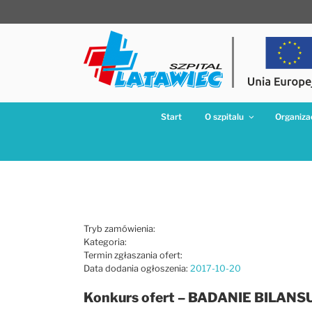
Przejdź
do
treści
Start
O szpitalu
Organizac
Tryb zamówienia:
Kategoria:
Termin zgłaszania ofert:
Data dodania ogłoszenia:
2017-10-20
Konkurs ofert – BADANIE BILANS