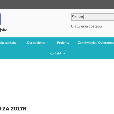
Szukaj:
Ułatwienia dostępu:
ja szpitala
Dla pacjenta
Projekty
Zamówienia / Ogłoszeni
Kontakt
U ZA 2017R