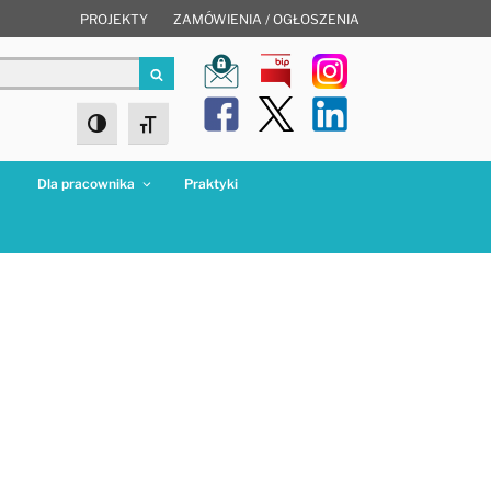
PROJEKTY
ZAMÓWIENIA / OGŁOSZENIA
Szukaj
Toggle High Contrast
Toggle Font size
a
Dla pracownika
Praktyki