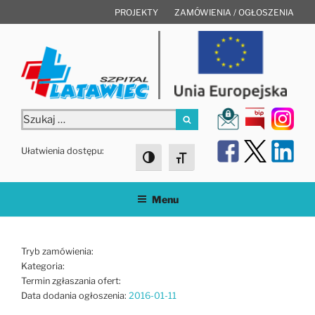
Przejdź
PROJEKTY
ZAMÓWIENIA / OGŁOSZENIA
do
treści
Szukaj:
Szukaj
Ułatwienia dostępu:
Toggle High Contrast
Toggle Font size
Menu
Tryb zamówienia:
Kategoria:
Termin zgłaszania ofert:
Data dodania ogłoszenia:
2016-01-11