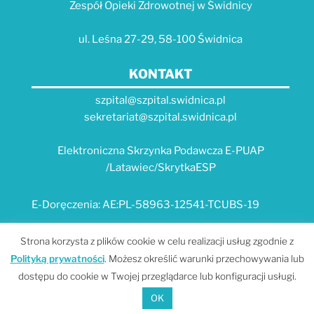
Zespół Opieki Zdrowotnej w Świdnicy
ul. Leśna 27-29, 58-100 Świdnica
KONTAKT
szpital@szpital.swidnica.pl
sekretariat@szpital.swidnica.pl
Elektroniczna Skrzynka Podawcza E-PUAP
/Latawiec/SkrytkaESP
E-Doręczenia: AE:PL-58963-12541-TCUBS-19
E-USŁUGI
Strona korzysta z plików cookie w celu realizacji usług zgodnie z
Polityką prywatności
. Możesz określić warunki przechowywania lub
Platforma e-usług Szpitala "Latawiec" --- MPI
dostępu do cookie w Twojej przeglądarce lub konfiguracji usługi.
Portal Dolnośląskiego E-Zdrowia
OK