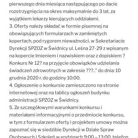
pierwszego dnia miesiąca następującego po dacie
rozstrzygnięcia na okres maksymalnie do 3 lat, za
wyjątkiem lekarzy kierujących oddziałami.
3. Oferty należy składać w formie pisemnej na
obowiązujących formularzach w zamkniętych
kopertach, pod rygorem nieważności, w Sekretariacie
Dyrekcji SPZOZ w Świdnicy ul. Leśna 27-29 z wpisanym
na kopercie Imieniem i nazwiskiem oraz z dopiskiem ?
Konkurs Nr 12? na przyjęcie obowiązków udzielania
świadczeń zdrowotnych w zakresie ???..” do dnia: 10
grudnia 2020 r. do godziny 10:00.
4. Ogłoszenie o konkursie zamieszczono na stronie
internetowej oraz na tablicy ogłoszeń budynku
administracji SPZOZ w Świdnicy.
5. Ze szczegółowymi warunkami konkursu i
materiałami informacyjnymi o przedmiocie konkursu,
w tym z formularzem oferty i projektem umowy można
zapoznać się w siedzibie Dyrekcji w Dziale Spraw
Osobowych i Szkoleń w godzinach 9:00 – 13:00, telefon