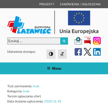
Przejdź
PROJEKTY
ZAMÓWIENIA / OGŁOSZENIA
do
treści
Szukaj:
Szukaj
Ułatwienia dostępu:
Toggle High Contrast
Toggle Font size
Menu
Tryb zamówienia:
brak
Kategoria:
brak
Termin zgłaszania ofert:
Data dodania ogłoszenia:
2020-11-19