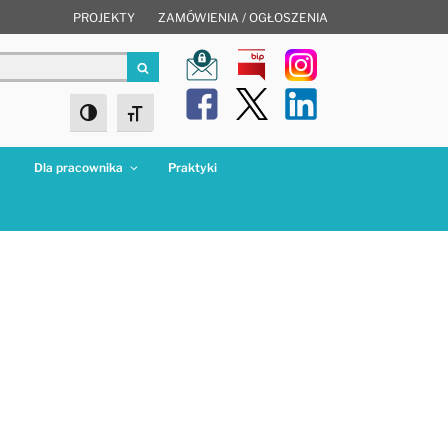
PROJEKTY
ZAMÓWIENIA / OGŁOSZENIA
Szukaj
Toggle High Contrast
Toggle Font size
a
Dla pracownika
Praktyki