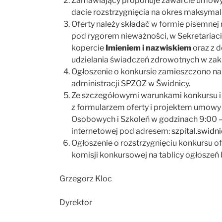
Zamawiający proponuje zawarcie umowy 
dacie rozstrzygnięcia na okres maksymalni
Oferty należy składać w formie pisemne
pod rygorem nieważności, w Sekretariaci
kopercie
Imieniem i nazwiskiem
oraz z 
udzielania świadczeń zdrowotnych w zakre
Ogłoszenie o konkursie zamieszczono na 
administracji SPZOZ w Świdnicy.
Ze szczegółowymi warunkami konkursu i 
z formularzem oferty i projektem umowy 
Osobowych i Szkoleń w godzinach 9:00 – 
internetowej pod adresem:
szpital.swidni
Ogłoszenie o rozstrzygnięciu konkursu of
komisji konkursowej na tablicy ogłoszeń
Grzegorz Kloc
Dyrektor