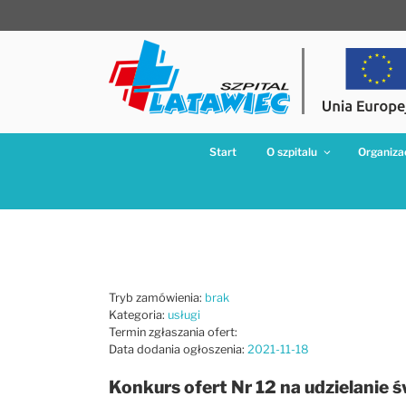
Przejdź
do
treści
Start
O szpitalu
Organizac
Tryb zamówienia:
brak
Kategoria:
usługi
Termin zgłaszania ofert:
Data dodania ogłoszenia:
2021-11-18
Konkurs ofert Nr 12 na udzielanie