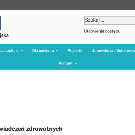
Szukaj:
Ułatwienia dostępu:
ja szpitala
Dla pacjenta
Projekty
Zamówienia / Ogłoszeni
Kontakt
 świadczeń zdrowotnych