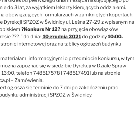
na okres od pierwszego dnia miesiąca następującego po
e do 3 lat, za wyjątkiem lekarzy kierujących oddziałami.
j na obowiązujących formularzach w zamkniętych kopertach,
e Dyrekcji SPZOZ w Świdnicy ul. Leśna 27-29 z wpisanym na
dopiskiem
?Konkurs Nr 12?
na przyjęcie obowiązków
sie ???..” do dnia:
10 grudnia 2021
do godziny
10:00.
stronie internetowej oraz na tablicy ogłoszeń budynku
materiałami informacyjnymi o przedmiocie konkursu, w tym
można zapoznać się w siedzibie Dyrekcji w Dziale Spraw
13:00, telefon 748517578 i 748517491 lub na stronie
ca.pl
– Zamówienia.
ert ogłasza się terminie do 7 dni po zakończeniu prac
 budynku administracji SPZOZ w Świdnicy.