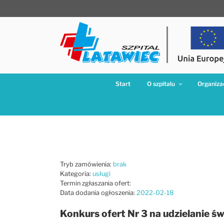
Przejdź
do
treści
Start
O szpitalu
Organizac
Tryb zamówienia:
brak
Kategoria:
usługi
Termin zgłaszania ofert:
Data dodania ogłoszenia:
2022-02-18
Konkurs ofert Nr 3 na udzielanie 