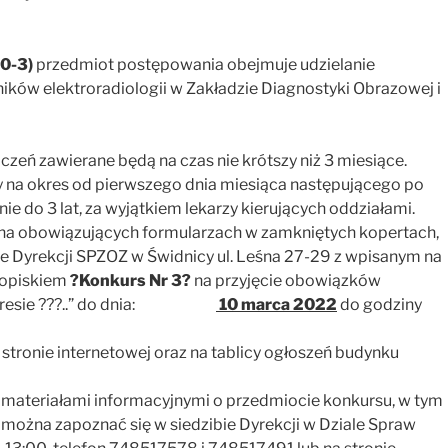
0-3)
przedmiot postępowania obejmuje udzielanie
ików elektroradiologii w Zakładzie Diagnostyki Obrazowej i
eń zawierane będą na czas nie krótszy niż 3 miesiące.
na okres od pierwszego dnia miesiąca następującego po
e do 3 lat, za wyjątkiem lekarzy kierujących oddziałami.
j na obowiązujących formularzach w zamkniętych kopertach,
e Dyrekcji SPZOZ w Świdnicy ul. Leśna 27-29 z wpisanym na
dopiskiem
?Konkurs Nr 3?
na przyjęcie obowiązków
 zakresie ???..” do dnia:
10 marca 2022
do godziny
stronie internetowej oraz na tablicy ogłoszeń budynku
materiałami informacyjnymi o przedmiocie konkursu, w tym
można zapoznać się w siedzibie Dyrekcji w Dziale Spraw