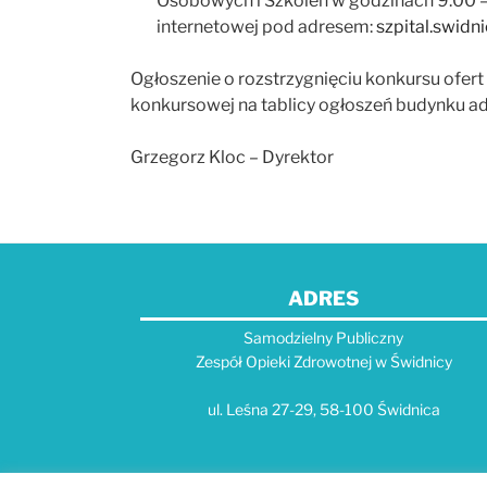
Osobowych i Szkoleń w godzinach 9:00 – 
internetowej pod adresem:
szpital.swidni
Ogłoszenie o rozstrzygnięciu konkursu ofert 
konkursowej na tablicy ogłoszeń budynku ad
Grzegorz Kloc – Dyrektor
ADRES
Samodzielny Publiczny
Zespół Opieki Zdrowotnej w Świdnicy
ul. Leśna 27-29, 58-100 Świdnica