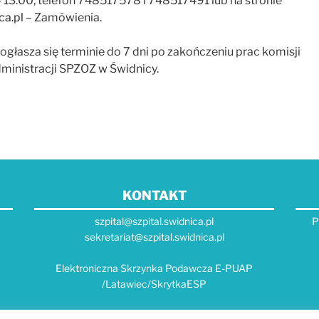
13:00, telefon 748517578 i 748517491 lub na stronie
ca.pl
– Zamówienia.
ogłasza się terminie do 7 dni po zakończeniu prac komisji
ministracji SPZOZ w Świdnicy.
KONTAKT
szpital@szpital.swidnica.pl
P
sekretariat@szpital.swidnica.pl
Elektroniczna Skrzynka Podawcza E-PUAP
/Latawiec/SkrytkaESP
E-Doręczenia: AE:PL-58963-12541-TCUBS-19