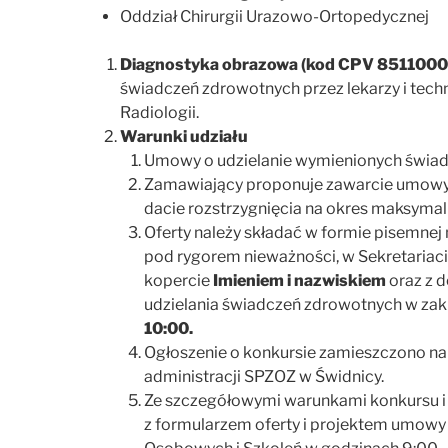
Oddział Chirurgii Urazowo-Ortopedycznej
Diagnostyka obrazowa (kod CPV 8511000
świadczeń zdrowotnych przez lekarzy i techn
Radiologii.
Warunki udziału
Umowy o udzielanie wymienionych świadcz
Zamawiający proponuje zawarcie umowy 
dacie rozstrzygnięcia na okres maksymalni
Oferty należy składać w formie pisemne
pod rygorem nieważności, w Sekretariaci
kopercie
Imieniem i nazwiskiem
oraz z 
udzielania świadczeń zdrowotnych w
10:00.
Ogłoszenie o konkursie zamieszczono na 
administracji SPZOZ w Świdnicy.
Ze szczegółowymi warunkami konkursu i 
z formularzem oferty i projektem umowy 