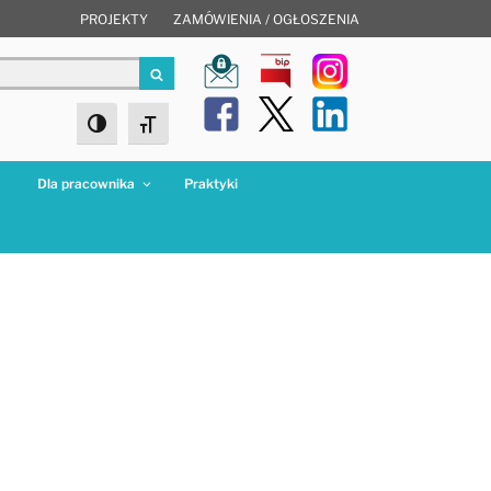
PROJEKTY
ZAMÓWIENIA / OGŁOSZENIA
Szukaj
Toggle High Contrast
Toggle Font size
a
Dla pracownika
Praktyki