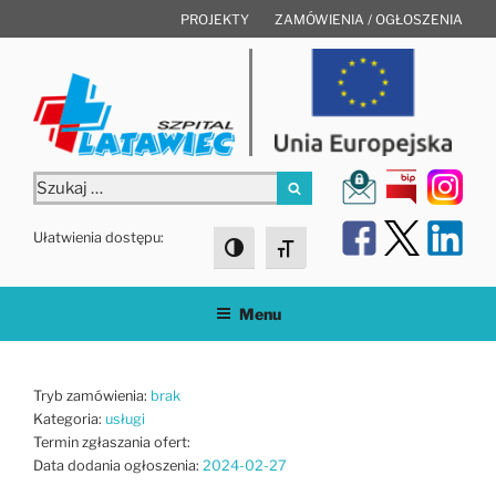
Przejdź
PROJEKTY
ZAMÓWIENIA / OGŁOSZENIA
do
treści
Szukaj:
Szukaj
Ułatwienia dostępu:
Toggle High Contrast
Toggle Font size
Menu
Tryb zamówienia:
brak
Kategoria:
usługi
Termin zgłaszania ofert:
Data dodania ogłoszenia:
2024-02-27