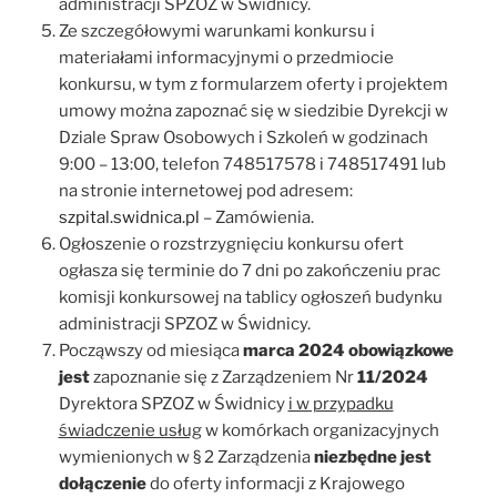
administracji SPZOZ w Świdnicy.
Ze szczegółowymi warunkami konkursu i
materiałami informacyjnymi o przedmiocie
konkursu, w tym z formularzem oferty i projektem
umowy można zapoznać się w siedzibie Dyrekcji w
Dziale Spraw Osobowych i Szkoleń w godzinach
9:00 – 13:00, telefon 748517578 i 748517491 lub
na stronie internetowej pod adresem:
szpital.swidnica.pl
– Zamówienia.
Ogłoszenie o rozstrzygnięciu konkursu ofert
ogłasza się terminie do 7 dni po zakończeniu prac
komisji konkursowej na tablicy ogłoszeń budynku
administracji SPZOZ w Świdnicy.
Począwszy od miesiąca
marca 2024 obowiązkowe
jest
zapoznanie się z Zarządzeniem Nr
11/2024
Dyrektora SPZOZ w Świdnicy
i w przypadku
świadczenie usług
w komórkach organizacyjnych
wymienionych w § 2 Zarządzenia
niezbędne jest
dołączenie
do oferty informacji z Krajowego