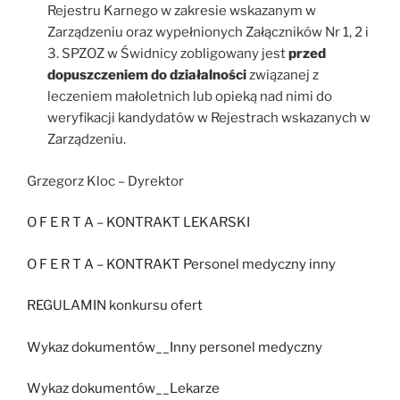
Rejestru Karnego w zakresie wskazanym w
Zarządzeniu oraz wypełnionych Załączników Nr 1, 2 i
3. SPZOZ w Świdnicy zobligowany jest
przed
dopuszczeniem do działalności
związanej z
leczeniem małoletnich lub opieką nad nimi do
weryfikacji kandydatów w Rejestrach wskazanych w
Zarządzeniu.
Grzegorz Kloc – Dyrektor
O F E R T A – KONTRAKT LEKARSKI
O F E R T A – KONTRAKT Personel medyczny inny
REGULAMIN konkursu ofert
Wykaz dokumentów__Inny personel medyczny
Wykaz dokumentów_
_Lekarze