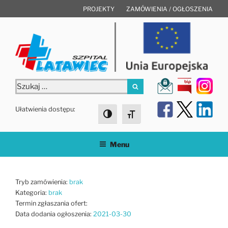
Przejdź
PROJEKTY
ZAMÓWIENIA / OGŁOSZENIA
do
treści
Szukaj:
Szukaj
Ułatwienia dostępu:
Toggle High Contrast
Toggle Font size
Menu
Tryb zamówienia:
brak
Kategoria:
brak
Termin zgłaszania ofert:
Data dodania ogłoszenia:
2021-03-30