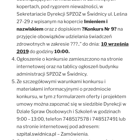
kopertach, pod rygorem nieważności, w
Sekretariacie Dyrekcji SPZOZ w Świdnicy ul. Leśna
27-29 z wpisanym na kopercie
Imieniem i
nazwiskiem
oraz z dopiskiem
?Konkurs Nr 9?
na
przyjęcie obowiązków udzielania świadczeń
zdrowotnych w zakresie ???..” do dnia:
10 września
2019
do godziny
10:00.
Ogłoszenie o konkursie zamieszczono na stronie
internetowej oraz na tablicy ogłoszeń budynku
administracji SPZOZ w Świdnicy.
Ze szczegółowymi warunkami konkursu i
materiałami informacyjnymi o przedmiocie
konkursu, w tym z formularzem oferty i projektem
umowy można zapoznać się w siedzibie Dyrekcji w
Dziale Spraw Osobowych i Szkoleń w godzinach
9:00 – 13:00, telefon 748517578 i 748517491 lub
na stronie internetowej pod adresem:
szpital.swidnica.pl
– Zamówienia.