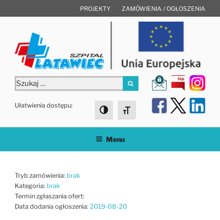
Przejdź
PROJEKTY
ZAMÓWIENIA / OGŁOSZENIA
do
treści
Szukaj:
Szukaj
Ułatwienia dostępu:
Toggle High Contrast
Toggle Font size
Menu
Tryb zamówienia:
brak
Kategoria:
brak
Termin zgłaszania ofert:
Data dodania ogłoszenia:
2019-08-20