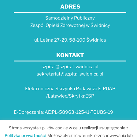
ADRES
Samodzielny Publiczny
Zespół Opieki Zdrowotnej w Świdnicy
ul. Leśna 27-29, 58-100 Świdnica
KONTAKT
szpital@szpital.swidnica.pl
sekretariat@szpital.swidnica.pl
Elektroniczna Skrzynka Podawcza E-PUAP
/Latawiec/SkrytkaESP
E-Doręczenia: AE:PL-58963-12541-TCUBS-19
E-USŁUGI
Strona korzysta z plików cookie w celu realizacji usług zgodnie z
Polityką prywatności
. Możesz określić warunki przechowywania lub