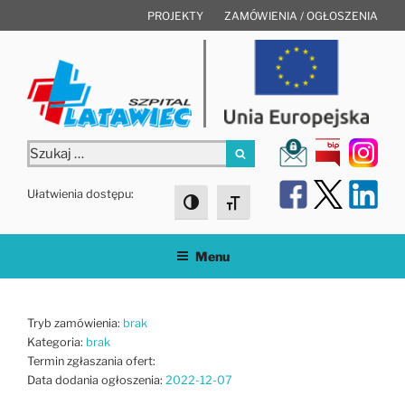
Przejdź
PROJEKTY
ZAMÓWIENIA / OGŁOSZENIA
do
treści
Szukaj:
Szukaj
Ułatwienia dostępu:
Toggle High Contrast
Toggle Font size
Menu
Tryb zamówienia:
brak
Kategoria:
brak
Termin zgłaszania ofert:
Data dodania ogłoszenia:
2022-12-07