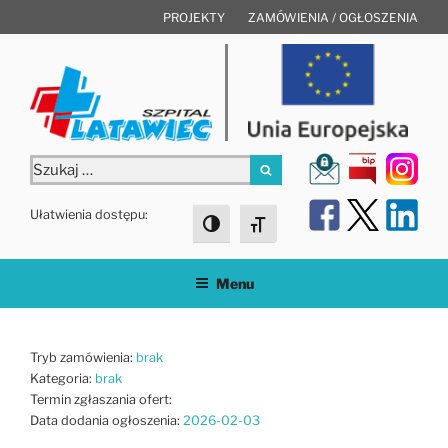
Przejdź
PROJEKTY
ZAMÓWIENIA / OGŁOSZENIA
do
treści
Szukaj:
Szukaj
Ułatwienia dostępu:
Toggle High Contrast
Toggle Font size
Menu
Tryb zamówienia:
brak
Kategoria:
brak
Termin zgłaszania ofert:
Data dodania ogłoszenia:
2026-02-03