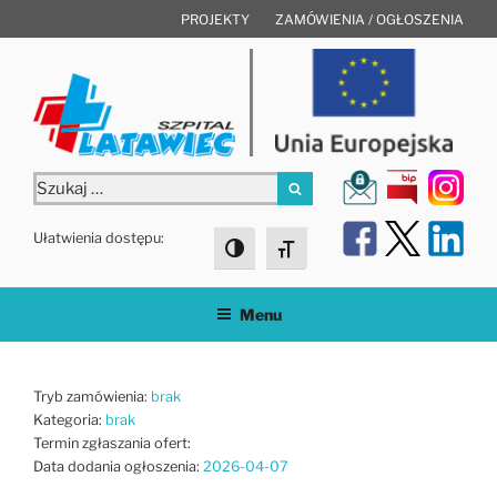
Przejdź
PROJEKTY
ZAMÓWIENIA / OGŁOSZENIA
do
treści
Szukaj:
Szukaj
Ułatwienia dostępu:
Toggle High Contrast
Toggle Font size
Menu
Tryb zamówienia:
brak
Kategoria:
brak
Termin zgłaszania ofert:
Data dodania ogłoszenia:
2026-04-07