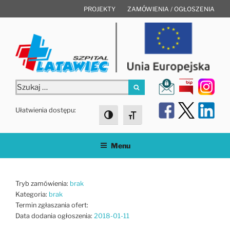
Przejdź
PROJEKTY
ZAMÓWIENIA / OGŁOSZENIA
do
treści
Szukaj:
Szukaj
Ułatwienia dostępu:
Toggle High Contrast
Toggle Font size
Menu
Tryb zamówienia:
brak
Kategoria:
brak
Termin zgłaszania ofert:
Data dodania ogłoszenia:
2018-01-11