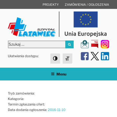
Przejdź
PROJEKTY
ZAMÓWIENIA / OGŁOSZENIA
do
treści
Szukaj:
Szukaj
Ułatwienia dostępu:
Toggle High Contrast
Toggle Font size
Menu
Tryb zamówienia:
Kategoria:
Termin zgłaszania ofert:
Data dodania ogłoszenia:
2016-11-10