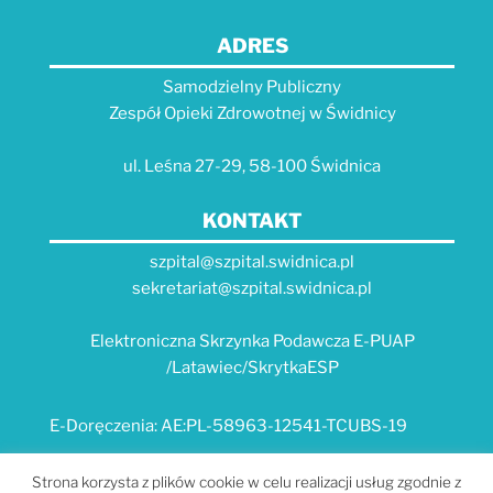
ADRES
Samodzielny Publiczny
Zespół Opieki Zdrowotnej w Świdnicy
ul. Leśna 27-29, 58-100 Świdnica
KONTAKT
szpital@szpital.swidnica.pl
sekretariat@szpital.swidnica.pl
Elektroniczna Skrzynka Podawcza E-PUAP
/Latawiec/SkrytkaESP
E-Doręczenia: AE:PL-58963-12541-TCUBS-19
E-USŁUGI
Strona korzysta z plików cookie w celu realizacji usług zgodnie z