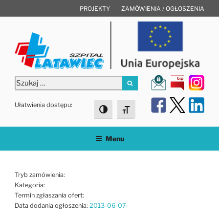
Przejdź
PROJEKTY
ZAMÓWIENIA / OGŁOSZENIA
do
treści
Szukaj:
Szukaj
Ułatwienia dostępu:
Toggle High Contrast
Toggle Font size
Menu
Tryb zamówienia:
Kategoria:
Termin zgłaszania ofert:
Data dodania ogłoszenia:
2013-06-07