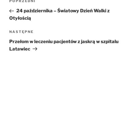
POPRZEDNI
Poprzedni
wpisu
wpis
24 października – Światowy Dzień Walki z
Otyłością
NASTĘPNE
Następny
wpis
Przełom w leczeniu pacjentów z jaskrą w szpitalu
Latawiec