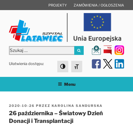
Przejdź
PROJEKTY
ZAMÓWIENIA / OGŁOSZENIA
do
treści
Szukaj:
Szukaj
Ułatwienia dostępu:
Toggle High Contrast
Toggle Font size
Menu
OPUBLIKOWANE
2020-10-26
PRZEZ
KAROLINA SANDURSKA
W
26 października – Światowy Dzień
Donacji i Transplantacji