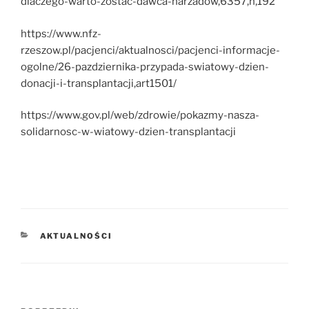
dlaczego-warto-zostac-dawca-narzadow,6357,n,192
https://www.nfz-
rzeszow.pl/pacjenci/aktualnosci/pacjenci-informacje-
ogolne/26-pazdziernika-przypada-swiatowy-dzien-
donacji-i-transplantacji,art1501/
https://www.gov.pl/web/zdrowie/pokazmy-nasza-
solidarnosc-w-wiatowy-dzien-transplantacji
KATEGORIE
AKTUALNOŚCI
Nawigacja