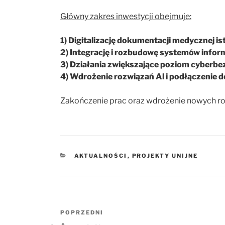
Główny zakres inwestycji obejmuje:
1) Digitalizację dokumentacji medycznej ist
2) Integrację i rozbudowę systemów info
3) Działania zwiększające poziom cyberbe
4) Wdrożenie rozwiązań Al i podłączenie
Zakończenie prac oraz wdrożenie nowych r
KATEGORIE
AKTUALNOŚCI
,
PROJEKTY UNIJNE
Nawigacja
POPRZEDNI
Poprzedni
wpisu