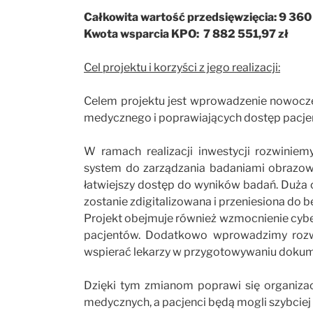
Całkowita wartość przedsięwzięcia:
9 360 
Kwota wsparcia KPO:
7 882 551,97 zł
Cel projektu i korzyści z jego realizacji:
Celem projektu jest wprowadzenie nowocze
medycznego i poprawiających dostęp pacje
W ramach realizacji inwestycji rozwinie
system do zarządzania badaniami obrazow
łatwiejszy dostęp do wyników badań. Duża
zostanie zdigitalizowana i przeniesiona do b
Projekt obejmuje również wzmocnienie cybe
pacjentów. Dodatkowo wprowadzimy rozwią
wspierać lekarzy w przygotowywaniu dokum
Dzięki tym zmianom poprawi się organizacj
medycznych, a pacjenci będą mogli szybciej 