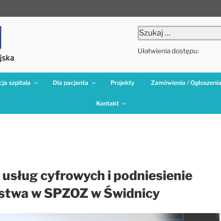
Szukaj:
Ułatwienia dostępu:
ja szpitala
Dla pacjenta
Projekty
Zamówienia / Ogłoszeni
Kontakt
 usług cyfrowych i podniesienie
stwa w SPZOZ w Świdnicy