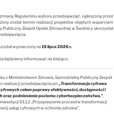
 zmianą Regulaminu wyboru przedsięwzięć, ogłoszoną przez
żony został termin realizacji projektów objętych wsparciem
y Publiczny Zespół Opieki Zdrowotnej w Świdnicy skorzystał
zedsięwzięcia.
u został wyznaczony na
15 lipca 2026 r.
ęcia będziemy informować na bieżąco.
u z Ministerstwem Zdrowia, Samodzielny Publiczny Zespół
 realizacji przedsięwzięcia
pn.
„Transformacja cyfrowa
cyfrowych celem poprawy efektywności, dostępności i
h oraz podniesienie poziomu cyberbezpieczeństwa.”
,
nwestycji D1.1.2 „Przyspieszenie procesów transformacji
zwój usług cyfrowych w ochronie zdrowia”.