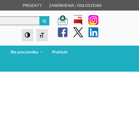
PROJEKTY
ZAMÓWIENIA / OGŁOSZENIA
Szukaj
Toggle High Contrast
Toggle Font size
a
Dla pracownika
Praktyki