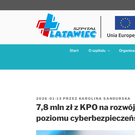
Przejdź
do
treści
Start
O szpitalu
Organizac
OPUBLIKOWANE
2026-01-13
PRZEZ
KAROLINA SANDURSKA
W
7,8 mln zł z KPO na rozwój
poziomu cyberbezpieczeń