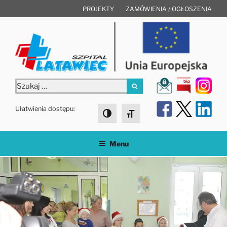
Przejdź
PROJEKTY
ZAMÓWIENIA / OGŁOSZENIA
do
treści
Szukaj:
Szukaj
Ułatwienia dostępu:
Toggle High Contrast
Toggle Font size
Menu