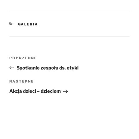
KATEGORIE
GALERIA
Nawigacja
POPRZEDNI
Poprzedni
wpisu
wpis
Spotkanie zespołu ds. etyki
NASTĘPNE
Następny
wpis
Akcja dzieci – dzieciom