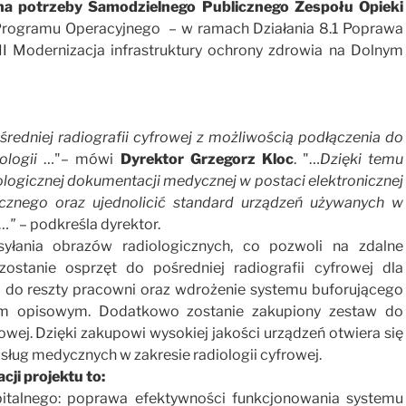
na potrzeby Samodzielnego Publicznego Zespołu Opieki
rogramu Operacyjnego – w ramach Działania 8.1 Poprawa
III Modernizacja infrastruktury ochrony zdrowia na Dolnym
redniej radiografii cyfrowej z możliwością podłączenia do
logii
…"– mówi
Dyrektor Grzegorz Kloc
. "…
Dzięki temu
ologicznej dokumentacji medycznej w postaci elektronicznej
znego oraz ujednolicić standard urządzeń używanych w
h…"
– podkreśla dyrektor.
yłania obrazów radiologicznych, co pozwoli na zdalne
zostanie osprzęt do pośredniej radiografii cyfrowej dla
 do reszty pracowni oraz wdrożenie systemu buforującego
rum opisowym. Dodatkowo zostanie zakupiony zestaw do
wej. Dzięki zakupowi wysokiej jakości urządzeń otwiera się
usług medycznych w zakresie radiologii cyfrowej.
cji projektu to:
pitalnego: poprawa efektywności funkcjonowania systemu