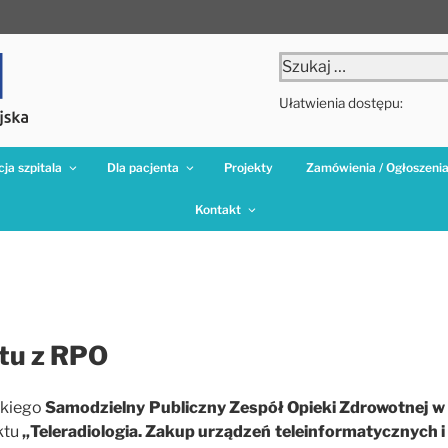
Szukaj:
Ułatwienia dostępu:
ja szpitala
Dla pacjenta
Projekty
Zamówienia / Ogłoszeni
Kontakt
tu z RPO
skiego
Samodzielny Publiczny Zespół Opieki Zdrowotnej w
ktu
„Teleradiologia. Zakup urządzeń teleinformatycznych i