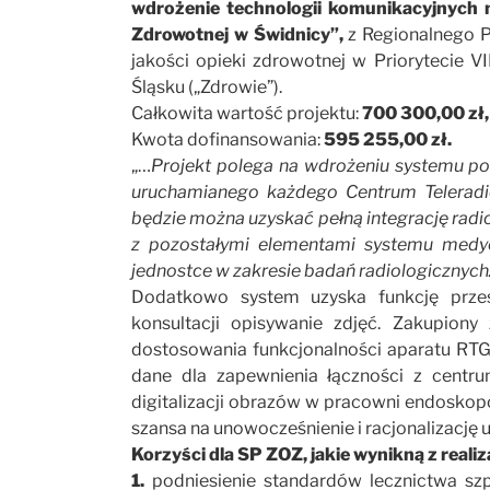
wdrożenie technologii komunikacyjnych 
Zdrowotnej w Świdnicy”,
z Regionalnego P
jakości opieki zdrowotnej w Priorytecie V
Śląsku („Zdrowie”).
Całkowita wartość projektu:
700 300,00 zł,
Kwota dofinansowania:
595 255,00 zł.
„…
Projekt polega na wdrożeniu systemu poś
uruchamianego każdego Centrum Teleradio
będzie można uzyskać pełną integrację radi
z pozostałymi elementami systemu medyc
jednostce w zakresie badań radiologicznyc
Dodatkowo system uzyska funkcję przes
konsultacji opisywanie zdjęć. Zakupiony 
dostosowania funkcjonalności aparatu RTG
dane dla zapewnienia łączności z cent
digitalizacji obrazów w pracowni endoskopo
szansa na unowocześnienie i racjonalizację 
Korzyści dla SP ZOZ, jakie wynikną z realiza
1.
podniesienie standardów lecznictwa sz