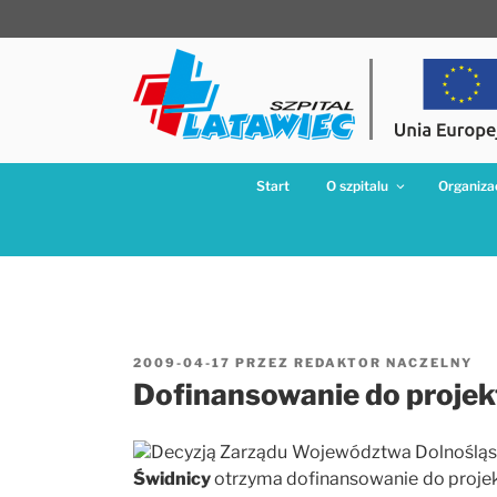
Przejdź
do
treści
Start
O szpitalu
Organizac
OPUBLIKOWANE
2009-04-17
PRZEZ
REDAKTOR NACZELNY
W
Dofinansowanie do projek
Decyzją Zarządu Województwa Dolnoślą
Świdnicy
otrzyma dofinansowanie do proje