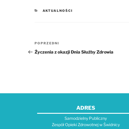
KATEGORIE
AKTUALNOŚCI
Nawigacja
POPRZEDNI
Poprzedni
wpisu
wpis
Życzenia z okazji Dnia Służby Zdrowia
ADRES
Samodzielny Publiczny
Zespół Opieki Zdrowotnej w Świdnicy