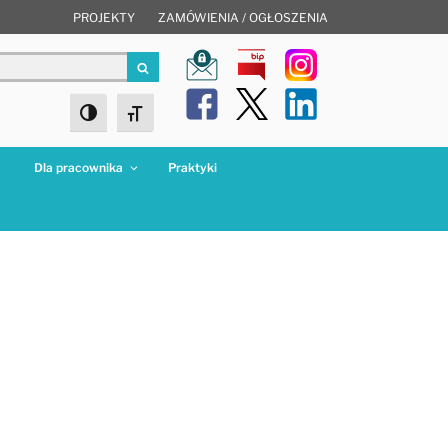
PROJEKTY
ZAMÓWIENIA / OGŁOSZENIA
Szukaj
Toggle High Contrast
Toggle Font size
a
Dla pracownika
Praktyki